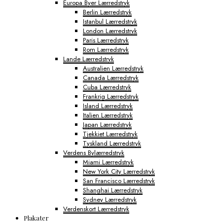
Europa Byer Lærredstryk
Berlin Lærredstryk
Istanbul Lærredstryk
London Lærredstryk
Paris Lærredstryk
Rom Lærredstryk
Lande Lærredstryk
Australien Lærredstryk
Canada Lærredstryk
Cuba Lærredstryk
Frankrig Lærredstryk
Island Lærredstryk
Italien Lærredstryk
Japan Lærredstryk
Tjekkiet Lærredstryk
Tyskland Lærredstryk
Verdens Bylærredstryk
Miami Lærredstryk
New York City Lærredstryk
San Francisco Lærredstryk
Shanghai Lærredstryk
Sydney Lærredstryk
Verdenskort Lærredstryk
Plakater