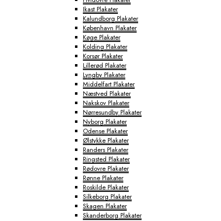
Ikast Plakater
Kalundborg Plakater
København Plakater
Køge Plakater
Kolding Plakater
Korsør Plakater
Lillerød Plakater
Lyngby Plakater
Middelfart Plakater
Næstved Plakater
Nakskov Plakater
Nørresundby Plakater
Nyborg Plakater
Odense Plakater
Ølstykke Plakater
Randers Plakater
Ringsted Plakater
Rødovre Plakater
Rønne Plakater
Roskilde Plakater
Silkeborg Plakater
Skagen Plakater
Skanderborg Plakater