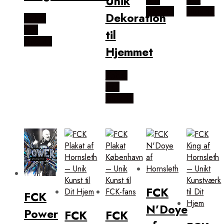
Unik
Illux.dk
Illux.dk
Dekoration
Købes
Hos
til
Illux.dk
Hjemmet
Købes
Hos
Illux.dk
FCK
FCK
N’Doye
Power
FCK
FCK