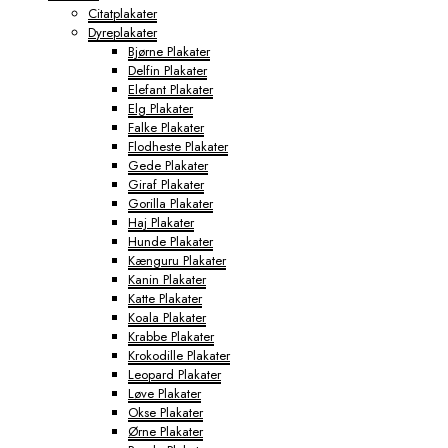
Citatplakater
Dyreplakater
Bjørne Plakater
Delfin Plakater
Elefant Plakater
Elg Plakater
Falke Plakater
Flodheste Plakater
Gede Plakater
Giraf Plakater
Gorilla Plakater
Haj Plakater
Hunde Plakater
Kænguru Plakater
Kanin Plakater
Katte Plakater
Koala Plakater
Krabbe Plakater
Krokodille Plakater
Leopard Plakater
Løve Plakater
Okse Plakater
Ørne Plakater