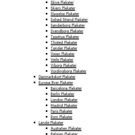
Skive Plakater
Skjern Plakater
Slagelse Plakater
Solrød Strand Plakater
Sønderborg Plakater
Svendborg Plakater
Taastrup Plakater
Thisted Plakater
Tønder Plakater
Vejen Plakater
Vejle Plakater
Viborg Plakater
Vordingborg Plakater
Danmarkskort Plakater
Europa Byer Plakater
Barcelona Plakater
Berlin Plakater
London Plakater
Madrid Plakater
Paris Plakater
Rom Plakater
Lande Plakater
Australien Plakater
Belgien Plakater