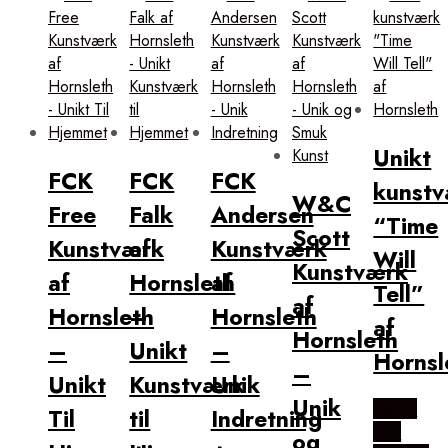
Unikt
FCK
FCK
FCK
kunst
W&C
Free
Falk
Andersen
“Time
Scott
Kunstværk
af
Kunstværk
Will
Kunstværk
af
Hornsleth
af
Tell”
af
Hornsleth
–
Hornsleth
af
Hornsleth
–
Unikt
–
Hornsl
–
Unikt
Kunstværk
Unik
Unik
Købes
Til
til
Indretning
Hos
og