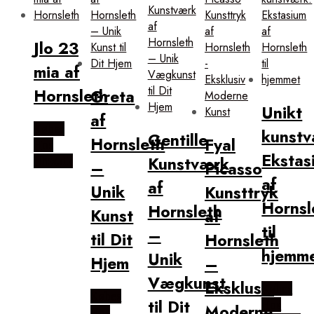
Jlo 23
mia af
Hornsleth
Greta
Unikt
af
Købes
kunstv
Gentille
Hornsleth
Fyal
Hos
Ekstas
Kunstværk
Illux.dk
–
Picasso
af
af
Unik
Kunsttryk
Hornsl
Hornsleth
Kunst
af
til
–
til Dit
Hornsleth
hjemm
Unik
Hjem
–
Vægkunst
Eksklusiv
Købes
Købes
til Dit
Hos
Moderne
Hos