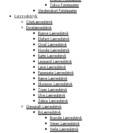
Tokyo Fototapeter
Verdenskort Fototapeter
Lærredstryk
CitatLærredstryk
Dyrelærredstryk
Bjørne Lærredstryk
Elefant Lærredstryk
Giraf Lærredstryk
Hunde Lærredstryk
Katte Lærredstryk
Leopard Lærredstryk
Løve Lærredstryk
Papegøje Lærredstryk
Ræve Lærredstryk
Skorpion Lærredstryk
Tiger Lærredstryk
Ulve Lærredstryk
Zebra Lærredstryk
Geografi Lærredstryk
ByLærredstryk
Brande Lærredstryk
Vejen Lærredstryk
Vejle Lærredstryk