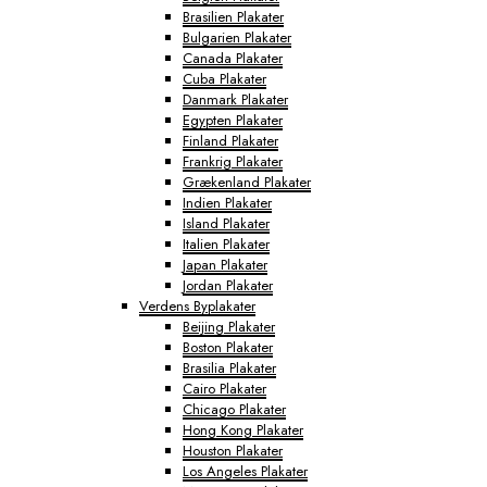
Brasilien Plakater
Bulgarien Plakater
Canada Plakater
Cuba Plakater
Danmark Plakater
Egypten Plakater
Finland Plakater
Frankrig Plakater
Grækenland Plakater
Indien Plakater
Island Plakater
Italien Plakater
Japan Plakater
Jordan Plakater
Verdens Byplakater
Beijing Plakater
Boston Plakater
Brasilia Plakater
Cairo Plakater
Chicago Plakater
Hong Kong Plakater
Houston Plakater
Los Angeles Plakater