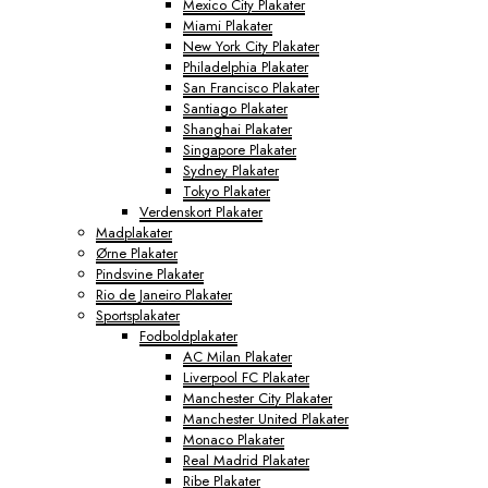
Mexico City Plakater
Miami Plakater
New York City Plakater
Philadelphia Plakater
San Francisco Plakater
Santiago Plakater
Shanghai Plakater
Singapore Plakater
Sydney Plakater
Tokyo Plakater
Verdenskort Plakater
Madplakater
Ørne Plakater
Pindsvine Plakater
Rio de Janeiro Plakater
Sportsplakater
Fodboldplakater
AC Milan Plakater
Liverpool FC Plakater
Manchester City Plakater
Manchester United Plakater
Monaco Plakater
Real Madrid Plakater
Ribe Plakater