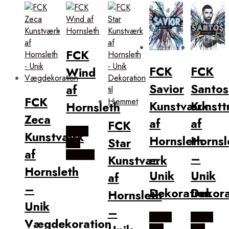
popularitet
FCK
FCK
FCK
Wind
Savior
Santos
af
FCK
Kunstværk
Kunstt
Hornsleth
Zeca
af
af
FCK
Købes
Kunstværk
Hornsleth
Hornsl
Star
Hos
af
Illux.dk
–
–
Kunstværk
Hornsleth
Unik
Unik
af
–
Dekoration
Dekora
Hornsleth
Unik
–
Købes
Købes
Vægdekoration
Hos
Hos