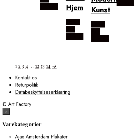
Illux.dk
Hjem
Illux.dk
Kunst
Købes
Købes
Hos
Hos
Illux.dk
Illux.dk
1
2
3
4
…
12
13
14
→
Kontakt os
Returpolitik
Databeskyttelseserklæring
© Art Factory
×
Varekategorier
Ajax Amsterdam Plakater