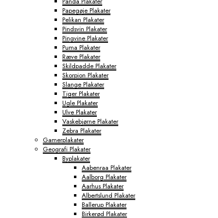
Panda Plakater
Papegøje Plakater
Pelikan Plakater
Pindsvin Plakater
Pingvine Plakater
Puma Plakater
Ræve Plakater
Skildpadde Plakater
Skorpion Plakater
Slange Plakater
Tiger Plakater
Ugle Plakater
Ulve Plakater
Vaskebjørne Plakater
Zebra Plakater
Gamerplakater
Geografi Plakater
Byplakater
Aabenraa Plakater
Aalborg Plakater
Aarhus Plakater
Albertslund Plakater
Ballerup Plakater
Birkerød Plakater