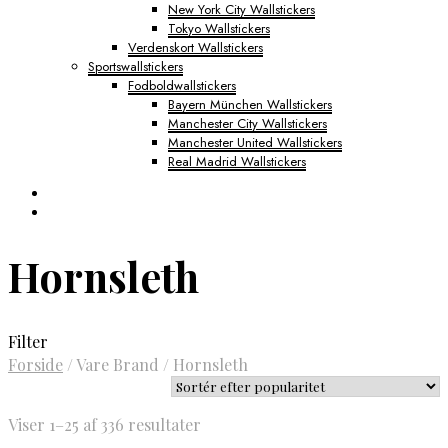
New York City Wallstickers
Tokyo Wallstickers
Verdenskort Wallstickers
Sportswallstickers
Fodboldwallstickers
Bayern München Wallstickers
Manchester City Wallstickers
Manchester United Wallstickers
Real Madrid Wallstickers
Hornsleth
Filter
Forside
/
Vare Brand
/
Hornsleth
Sorteret
Viser 1–25 af 336 resultater
efter