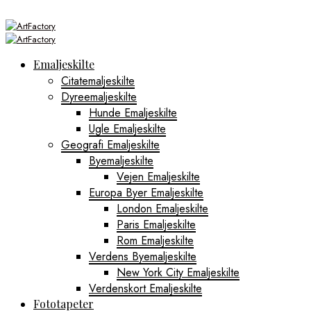
Emaljeskilte
Citatemaljeskilte
Dyreemaljeskilte
Hunde Emaljeskilte
Ugle Emaljeskilte
Geografi Emaljeskilte
Byemaljeskilte
Vejen Emaljeskilte
Europa Byer Emaljeskilte
London Emaljeskilte
Paris Emaljeskilte
Rom Emaljeskilte
Verdens Byemaljeskilte
New York City Emaljeskilte
Verdenskort Emaljeskilte
Fototapeter