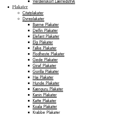
Verdenskort Lærredstryk
Plakater
Citatplakater
Dyreplakater
Bjørne Plakater
Delfin Plakater
Elefant Plakater
Elg Plakater
Falke Plakater
Flodheste Plakater
Gede Plakater
Giraf Plakater
Gorilla Plakater
Haj Plakater
Hunde Plakater
Kænguru Plakater
Kanin Plakater
Katte Plakater
Koala Plakater
Krabbe Plakater