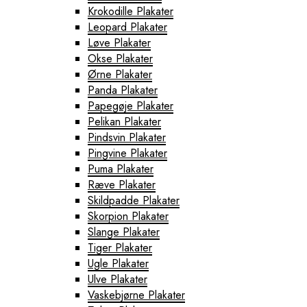
Krokodille Plakater
Leopard Plakater
Løve Plakater
Okse Plakater
Ørne Plakater
Panda Plakater
Papegøje Plakater
Pelikan Plakater
Pindsvin Plakater
Pingvine Plakater
Puma Plakater
Ræve Plakater
Skildpadde Plakater
Skorpion Plakater
Slange Plakater
Tiger Plakater
Ugle Plakater
Ulve Plakater
Vaskebjørne Plakater