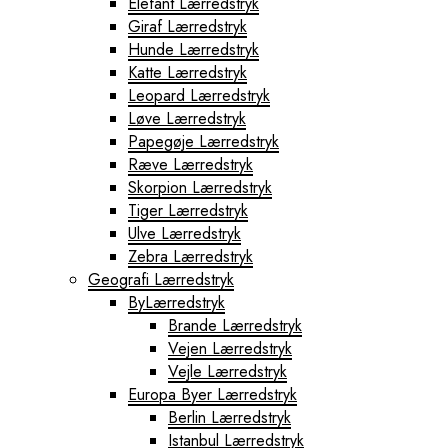
Elefant Lærredstryk
Giraf Lærredstryk
Hunde Lærredstryk
Katte Lærredstryk
Leopard Lærredstryk
Løve Lærredstryk
Papegøje Lærredstryk
Ræve Lærredstryk
Skorpion Lærredstryk
Tiger Lærredstryk
Ulve Lærredstryk
Zebra Lærredstryk
Geografi Lærredstryk
ByLærredstryk
Brande Lærredstryk
Vejen Lærredstryk
Vejle Lærredstryk
Europa Byer Lærredstryk
Berlin Lærredstryk
Istanbul Lærredstryk