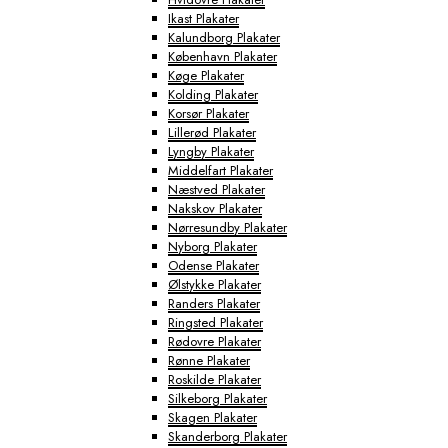
Ikast Plakater
Kalundborg Plakater
København Plakater
Køge Plakater
Kolding Plakater
Korsør Plakater
Lillerød Plakater
Lyngby Plakater
Middelfart Plakater
Næstved Plakater
Nakskov Plakater
Nørresundby Plakater
Nyborg Plakater
Odense Plakater
Ølstykke Plakater
Randers Plakater
Ringsted Plakater
Rødovre Plakater
Rønne Plakater
Roskilde Plakater
Silkeborg Plakater
Skagen Plakater
Skanderborg Plakater