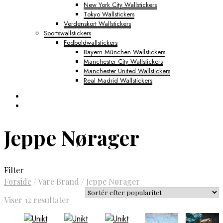
New York City Wallstickers
Tokyo Wallstickers
Verdenskort Wallstickers
Sportswallstickers
Fodboldwallstickers
Bayern München Wallstickers
Manchester City Wallstickers
Manchester United Wallstickers
Real Madrid Wallstickers
Jeppe Nørager
Filter
Forside
/
Vare Brand
/
Jeppe Nørager
Sorteret
Viser 12 resultater
efter
popularitet