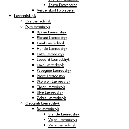
Tokyo Fototapeter
Verdenskort Fototapeter
Lærredstryk
CitatLærredstryk
Dyrelærredstryk
Bjørne Lærredstryk
Elefant Lærredstryk
Giraf Lærredstryk
Hunde Lærredstryk
Katte Lærredstryk
Leopard Lærredstryk
Løve Lærredstryk
Papegøje Lærredstryk
Ræve Lærredstryk
Skorpion Lærredstryk
Tiger Lærredstryk
Ulve Lærredstryk
Zebra Lærredstryk
Geografi Lærredstryk
ByLærredstryk
Brande Lærredstryk
Vejen Lærredstryk
Vejle Lærredstryk