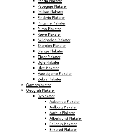
Panda Plakater
Papegøje Plakater
Pelikan Plakater
Pindsvin Plakater
Pingvine Plakater
Puma Plakater
Ræve Plakater
Skildpadde Plakater
Skorpion Plakater
Slange Plakater
Tiger Plakater
Ugle Plakater
Ulve Plakater
Vaskebjørne Plakater
Zebra Plakater
Gamerplakater
Geografi Plakater
Byplakater
Aabenraa Plakater
Aalborg Plakater
Aarhus Plakater
Albertslund Plakater
Ballerup Plakater
Birkerød Plakater