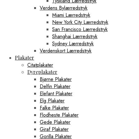
Tyskland Lærredstryk
Verdens Bylærredstryk
Miami Lærredstryk
New York City Lærredstryk
San Francisco Lærredstryk
Shanghai Lærredstryk
Sydney Lærredstryk
Verdenskort Lærredstryk
Plakater
Citatplakater
Dyreplakater
Bjørne Plakater
Delfin Plakater
Elefant Plakater
Elg Plakater
Falke Plakater
Flodheste Plakater
Gede Plakater
Giraf Plakater
Gorilla Plakater