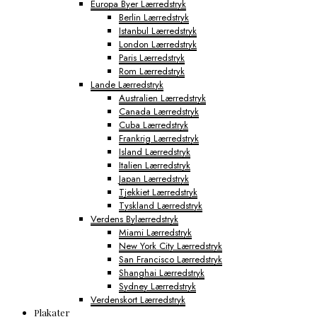
Europa Byer Lærredstryk
Berlin Lærredstryk
Istanbul Lærredstryk
London Lærredstryk
Paris Lærredstryk
Rom Lærredstryk
Lande Lærredstryk
Australien Lærredstryk
Canada Lærredstryk
Cuba Lærredstryk
Frankrig Lærredstryk
Island Lærredstryk
Italien Lærredstryk
Japan Lærredstryk
Tjekkiet Lærredstryk
Tyskland Lærredstryk
Verdens Bylærredstryk
Miami Lærredstryk
New York City Lærredstryk
San Francisco Lærredstryk
Shanghai Lærredstryk
Sydney Lærredstryk
Verdenskort Lærredstryk
Plakater