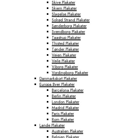
Skive Plakater
Skjern Plakater
Slagelse Plakater
Solrød Strand Plakater
Sønderborg Plakater
Svendborg Plakater
Taastrup Plakater
Thisted Plakater
Tønder Plakater
Vejen Plakater
Vejle Plakater
Viborg Plakater
Vordingborg Plakater
Danmarkskort Plakater
Europa Byer Plakater
Barcelona Plakater
Berlin Plakater
London Plakater
Madrid Plakater
Paris Plakater
Rom Plakater
Lande Plakater
Australien Plakater
Belgien Plakater