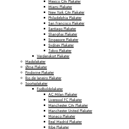
Mexico City Plakater
Miami Plakater
New York City Plakater
Philadelphia Plakater
San Francisco Plakater
Santiago Plakater
Shanghai Plakater
Singapore Plakater
Sydney Plakater
Tokyo Plakater
Verdenskort Plakater
Madplakater
Ørne Plakater
Pindsvine Plakater
Rio de Janeiro Plakater
Sportsplakater
Fodboldplakater
AC Milan Plakater
Liverpool FC Plakater
Manchester City Plakater
Manchester United Plakater
Monaco Plakater
Real Madrid Plakater
Ribe Plakater