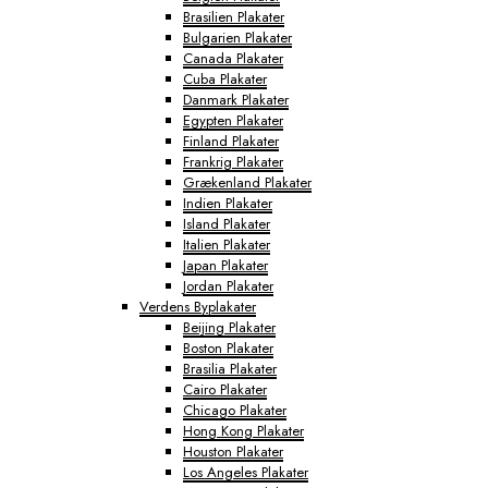
Brasilien Plakater
Bulgarien Plakater
Canada Plakater
Cuba Plakater
Danmark Plakater
Egypten Plakater
Finland Plakater
Frankrig Plakater
Grækenland Plakater
Indien Plakater
Island Plakater
Italien Plakater
Japan Plakater
Jordan Plakater
Verdens Byplakater
Beijing Plakater
Boston Plakater
Brasilia Plakater
Cairo Plakater
Chicago Plakater
Hong Kong Plakater
Houston Plakater
Los Angeles Plakater