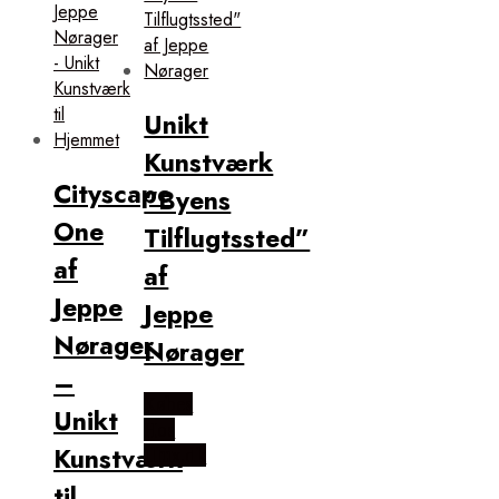
Unikt
Kunstværk
Cityscape
“Byens
One
Tilflugtssted”
af
af
Jeppe
Jeppe
Nørager
Nørager
–
Købes
Unikt
Hos
Kunstværk
Illux.dk
til