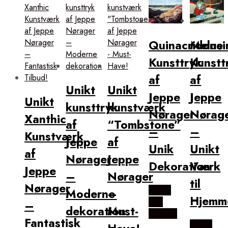
Quinacridone
Melusi
Kunsttryk
Kunstt
af
af
Unikt
Unikt
Jeppe
Jeppe
Unikt
kunsttryk
kunstværk
Nørager
Nørag
Xanthic
af
“Tombstone”
–
–
Kunstværk
Jeppe
af
Unik
Unikt
af
Nørager
Jeppe
Dekoration
Værk
Jeppe
–
Nørager
til
Nørager
Købes
Moderne
–
Hjemm
Hos
–
dekoration
Must-
Illux.dk
Fantastisk
Købes