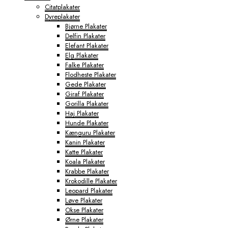
Citatplakater
Dyreplakater
Bjørne Plakater
Delfin Plakater
Elefant Plakater
Elg Plakater
Falke Plakater
Flodheste Plakater
Gede Plakater
Giraf Plakater
Gorilla Plakater
Haj Plakater
Hunde Plakater
Kænguru Plakater
Kanin Plakater
Katte Plakater
Koala Plakater
Krabbe Plakater
Krokodille Plakater
Leopard Plakater
Løve Plakater
Okse Plakater
Ørne Plakater