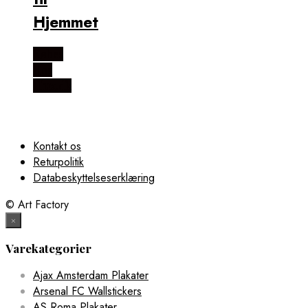
Hjemmet
Købes
Hos
Illux.dk
Kontakt os
Returpolitik
Databeskyttelseserklæring
© Art Factory
×
Varekategorier
Ajax Amsterdam Plakater
Arsenal FC Wallstickers
AS Roma Plakater