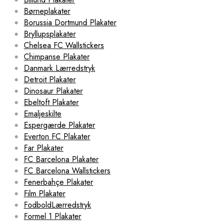
Børneplakater
Borussia Dortmund Plakater
Bryllupsplakater
Chelsea FC Wallstickers
Chimpanse Plakater
Danmark Lærredstryk
Detroit Plakater
Dinosaur Plakater
Ebeltoft Plakater
Emaljeskilte
Espergærde Plakater
Everton FC Plakater
Far Plakater
FC Barcelona Plakater
FC Barcelona Wallstickers
Fenerbahçe Plakater
Film Plakater
FodboldLærredstryk
Formel 1 Plakater