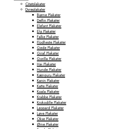
Citatplakater
Dyreplakater
Bjørne Plakater
Delfin Plakater
Elefant Plakater
Elg Plakater
Falke Plakater
Flodheste Plakater
Gede Plakater
Giraf Plakater
Gorilla Plakater
Haj Plakater
Hunde Plakater
Kænguru Plakater
Kanin Plakater
Katte Plakater
Koala Plakater
Krabbe Plakater
Krokodille Plakater
Leopard Plakater
Løve Plakater
Okse Plakater
Ørne Plakater