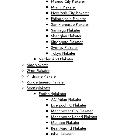
Mexico City Plakater
Miami Plakater
New York City Plakater
Philadelphia Plakater
San Francisco Plakater
Santiago Plakater
Shanghai Plakater
Singapore Plakater
Sydney Plakater
Tokyo Plakater
Verdenskort Plakater
Madplakater
Ørne Plakater
Pindsvine Plakater
Rio de Janeiro Plakater
Sportsplakater
Fodboldplakater
AC Milan Plakater
Liverpool FC Plakater
Manchester City Plakater
Manchester United Plakater
Monaco Plakater
Real Madrid Plakater
Ribe Plakater