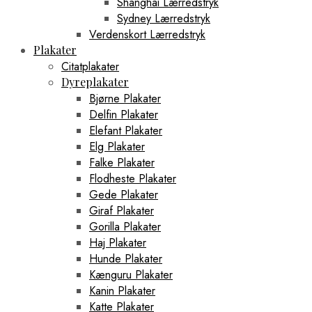
Shanghai Lærredstryk
Sydney Lærredstryk
Verdenskort Lærredstryk
Plakater
Citatplakater
Dyreplakater
Bjørne Plakater
Delfin Plakater
Elefant Plakater
Elg Plakater
Falke Plakater
Flodheste Plakater
Gede Plakater
Giraf Plakater
Gorilla Plakater
Haj Plakater
Hunde Plakater
Kænguru Plakater
Kanin Plakater
Katte Plakater