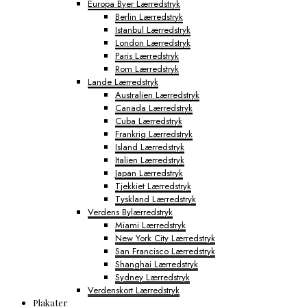
Europa Byer Lærredstryk
Berlin Lærredstryk
Istanbul Lærredstryk
London Lærredstryk
Paris Lærredstryk
Rom Lærredstryk
Lande Lærredstryk
Australien Lærredstryk
Canada Lærredstryk
Cuba Lærredstryk
Frankrig Lærredstryk
Island Lærredstryk
Italien Lærredstryk
Japan Lærredstryk
Tjekkiet Lærredstryk
Tyskland Lærredstryk
Verdens Bylærredstryk
Miami Lærredstryk
New York City Lærredstryk
San Francisco Lærredstryk
Shanghai Lærredstryk
Sydney Lærredstryk
Verdenskort Lærredstryk
Plakater