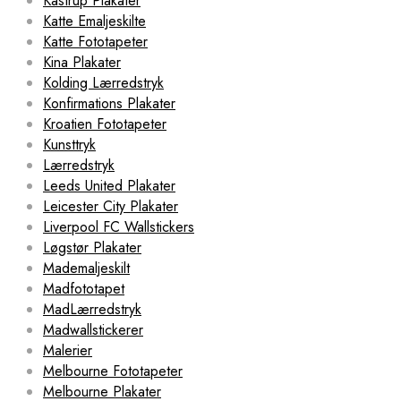
Kastrup Plakater
Katte Emaljeskilte
Katte Fototapeter
Kina Plakater
Kolding Lærredstryk
Konfirmations Plakater
Kroatien Fototapeter
Kunsttryk
Lærredstryk
Leeds United Plakater
Leicester City Plakater
Liverpool FC Wallstickers
Løgstør Plakater
Mademaljeskilt
Madfototapet
MadLærredstryk
Madwallstickerer
Malerier
Melbourne Fototapeter
Melbourne Plakater