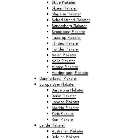
Skive Plakater
Skjern Plakater
Slagelse Plakater
Solrød Strand Plakater
Sønderborg Plakater
Svendborg Plakater
Taastrup Plakater
Thisted Plakater
Tønder Plakater
Vejen Plakater
Vejle Plakater
Viborg Plakater
Vordingborg Plakater
Danmarkskort Plakater
Europa Byer Plakater
Barcelona Plakater
Berlin Plakater
London Plakater
Madrid Plakater
Paris Plakater
Rom Plakater
Lande Plakater
Australien Plakater
Belgien Plakater