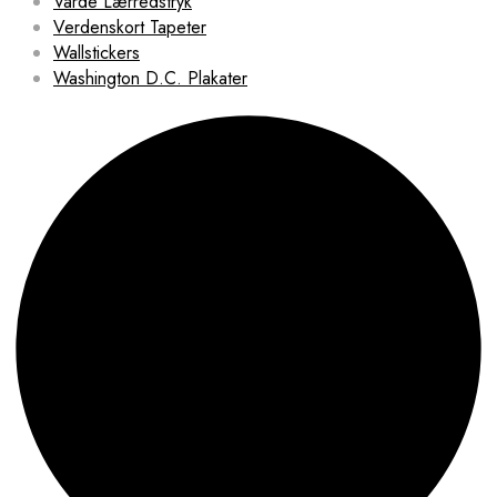
Varde Lærredstryk
Verdenskort Tapeter
Wallstickers
Washington D.C. Plakater