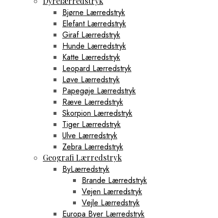
Dyrelærredstryk
Bjørne Lærredstryk
Elefant Lærredstryk
Giraf Lærredstryk
Hunde Lærredstryk
Katte Lærredstryk
Leopard Lærredstryk
Løve Lærredstryk
Papegøje Lærredstryk
Ræve Lærredstryk
Skorpion Lærredstryk
Tiger Lærredstryk
Ulve Lærredstryk
Zebra Lærredstryk
Geografi Lærredstryk
ByLærredstryk
Brande Lærredstryk
Vejen Lærredstryk
Vejle Lærredstryk
Europa Byer Lærredstryk