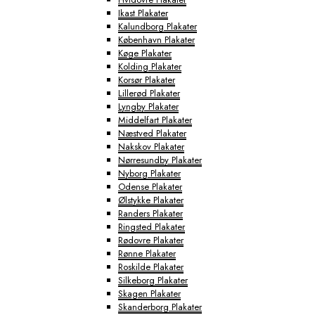
Ikast Plakater
Kalundborg Plakater
København Plakater
Køge Plakater
Kolding Plakater
Korsør Plakater
Lillerød Plakater
Lyngby Plakater
Middelfart Plakater
Næstved Plakater
Nakskov Plakater
Nørresundby Plakater
Nyborg Plakater
Odense Plakater
Ølstykke Plakater
Randers Plakater
Ringsted Plakater
Rødovre Plakater
Rønne Plakater
Roskilde Plakater
Silkeborg Plakater
Skagen Plakater
Skanderborg Plakater