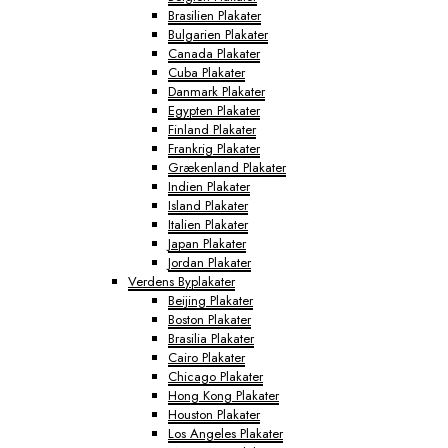
Brasilien Plakater
Bulgarien Plakater
Canada Plakater
Cuba Plakater
Danmark Plakater
Egypten Plakater
Finland Plakater
Frankrig Plakater
Grækenland Plakater
Indien Plakater
Island Plakater
Italien Plakater
Japan Plakater
Jordan Plakater
Verdens Byplakater
Beijing Plakater
Boston Plakater
Brasilia Plakater
Cairo Plakater
Chicago Plakater
Hong Kong Plakater
Houston Plakater
Los Angeles Plakater