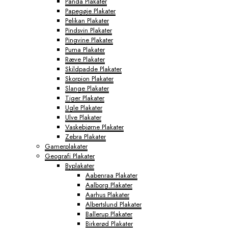
Panda Plakater
Papegøje Plakater
Pelikan Plakater
Pindsvin Plakater
Pingvine Plakater
Puma Plakater
Ræve Plakater
Skildpadde Plakater
Skorpion Plakater
Slange Plakater
Tiger Plakater
Ugle Plakater
Ulve Plakater
Vaskebjørne Plakater
Zebra Plakater
Gamerplakater
Geografi Plakater
Byplakater
Aabenraa Plakater
Aalborg Plakater
Aarhus Plakater
Albertslund Plakater
Ballerup Plakater
Birkerød Plakater