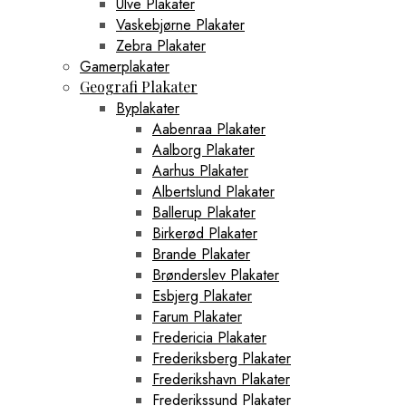
Ulve Plakater
Vaskebjørne Plakater
Zebra Plakater
Gamerplakater
Geografi Plakater
Byplakater
Aabenraa Plakater
Aalborg Plakater
Aarhus Plakater
Albertslund Plakater
Ballerup Plakater
Birkerød Plakater
Brande Plakater
Brønderslev Plakater
Esbjerg Plakater
Farum Plakater
Fredericia Plakater
Frederiksberg Plakater
Frederikshavn Plakater
Frederikssund Plakater