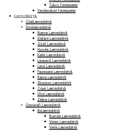
Tokyo Fototapeter
Verdenskort Fototapeter
Lærredstryk
CitatLærredstryk
Dyrelærredstryk
Bjørne Lærredstryk
Elefant Lærredstryk
Giraf Lærredstryk
Hunde Lærredstryk
Katte Lærredstryk
Leopard Lærredstryk
Løve Lærredstryk
Papegøje Lærredstryk
Ræve Lærredstryk
Skorpion Lærredstryk
Tiger Lærredstryk
Ulve Lærredstryk
Zebra Lærredstryk
Geografi Lærredstryk
ByLærredstryk
Brande Lærredstryk
Vejen Lærredstryk
Vejle Lærredstryk