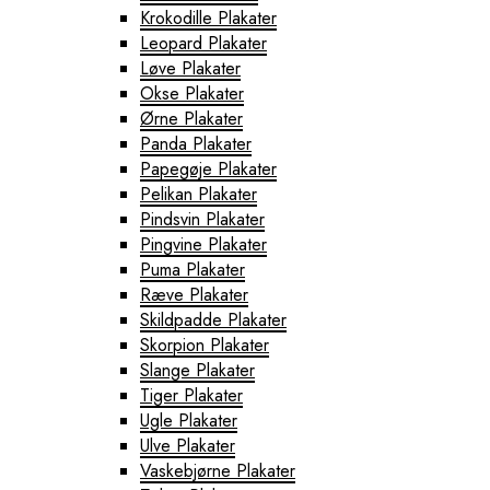
Krokodille Plakater
Leopard Plakater
Løve Plakater
Okse Plakater
Ørne Plakater
Panda Plakater
Papegøje Plakater
Pelikan Plakater
Pindsvin Plakater
Pingvine Plakater
Puma Plakater
Ræve Plakater
Skildpadde Plakater
Skorpion Plakater
Slange Plakater
Tiger Plakater
Ugle Plakater
Ulve Plakater
Vaskebjørne Plakater