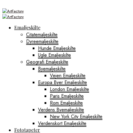
Emaljeskilte
Citatemaljeskilte
Dyreemaljeskilte
Hunde Emaljeskilte
Ugle Emaljeskilte
Geografi Emaljeskilte
Byemaljeskilte
Vejen Emaljeskilte
Europa Byer Emaljeskilte
London Emaljeskilte
Paris Emaljeskilte
Rom Emaljeskilte
Verdens Byemaljeskilte
New York City Emaljeskilte
Verdenskort Emaljeskilte
Fototapeter