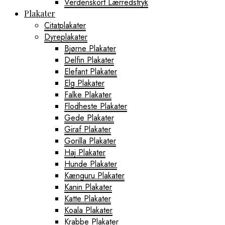
Verdenskort Lærredstryk
Plakater
Citatplakater
Dyreplakater
Bjørne Plakater
Delfin Plakater
Elefant Plakater
Elg Plakater
Falke Plakater
Flodheste Plakater
Gede Plakater
Giraf Plakater
Gorilla Plakater
Haj Plakater
Hunde Plakater
Kænguru Plakater
Kanin Plakater
Katte Plakater
Koala Plakater
Krabbe Plakater