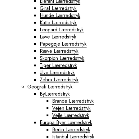
Elefant Lærredstryk
Giraf Lærredstryk
Hunde Lærredstryk
Katte Lærredstryk
Leopard Lærredstryk
Løve Lærredstryk
Papegøje Lærredstryk
Ræve Lærredstryk
Skorpion Lærredstryk
Tiger Lærredstryk
Ulve Lærredstryk
Zebra Lærredstryk
Geografi Lærredstryk
ByLærredstryk
Brande Lærredstryk
Vejen Lærredstryk
Vejle Lærredstryk
Europa Byer Lærredstryk
Berlin Lærredstryk
Istanbul Lærredstryk