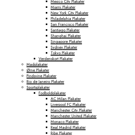
Mexico City Plakater
Miami Plakater
New York City Plakater
Philadelphia Plakater
San Francisco Plakater
Santiago Plakater
Shanghai Plakater
Singapore Plakater
Sydney Plakater
Tokyo Plakater
Verdenskort Plakater
Madplakater
Ørne Plakater
Pindsvine Plakater
Rio de Janeiro Plakater
Sportsplakater
Fodboldplakater
AC Milan Plakater
Liverpool FC Plakater
Manchester City Plakater
Manchester United Plakater
Monaco Plakater
Real Madrid Plakater
Ribe Plakater