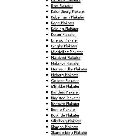
Ikast Plakater
Kalundborg Plakater
København Plakater
Køge Plakater
Kolding Plakater
Korsør Plakater
Lillerød Plakater
Lyngby Plakater
Middelfart Plakater
Næstved Plakater
Nakskov Plakater
Nørresundby Plakater
Nyborg Plakater
Odense Plakater
Ølstykke Plakater
Randers Plakater
Ringsted Plakater
Rødovre Plakater
Rønne Plakater
Roskilde Plakater
Silkeborg Plakater
Skagen Plakater
Skanderborg Plakater