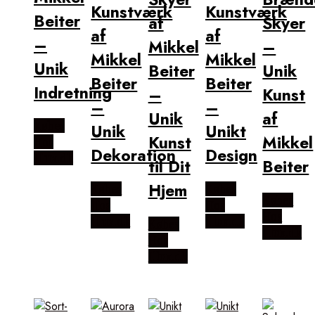
Kunstværk
Kunstværk
Beiter
af
Skyer
af
af
–
Mikkel
–
Mikkel
Mikkel
Unik
Beiter
Unik
Beiter
Beiter
Indretning
–
Kunst
–
–
Unik
af
Købes
Unik
Unikt
Kunst
Mikkel
Hos
Dekoration
Design
Illux.dk
til Dit
Beiter
Hjem
Købes
Købes
Købes
Hos
Hos
Hos
Illux.dk
Illux.dk
Købes
Illux.dk
Hos
Illux.dk