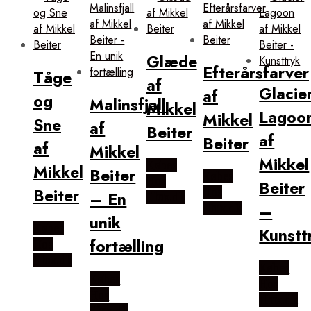
Glæde
Efterårsfarver
Tåge
af
Glacie
af
og
Malinsfjall
Mikkel
Lagoo
Mikkel
Sne
af
Beiter
af
Beiter
af
Mikkel
Mikkel
Købes
Mikkel
Beiter
Købes
Hos
Beiter
Beiter
Hos
– En
Illux.dk
–
Illux.dk
unik
Købes
Kunstt
fortælling
Hos
Illux.dk
Købes
Købes
Hos
Hos
Illux.dk
Illux.dk