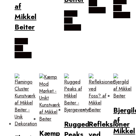
Købes
Hos
af
Hos
Illux.dk
Købes
Mikkel
Illux.dk
Hos
Beiter
Illux.dk
Købes
Hos
Illux.dk
Bjergil
af
Rugged
Refleksioner
Mikkel
Kæmp
Peaks
ved