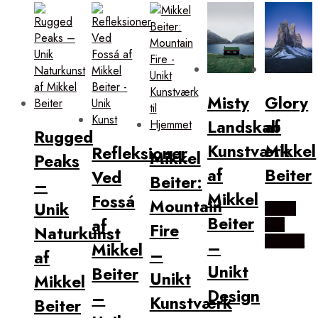
popularitet
Misty
Glory
Landskab
af
Rugged
Kunstværk
Mikkel
Refleksioner
Mikkel
Peaks
af
Beiter
Ved
Beiter:
–
Mikkel
Fossá
Mountain
Unik
Købes
Beiter
af
Hos
Fire
Naturkunst
Illux.dk
–
Mikkel
–
af
Unikt
Beiter
Unikt
Mikkel
Design
–
Kunstværk
Beiter