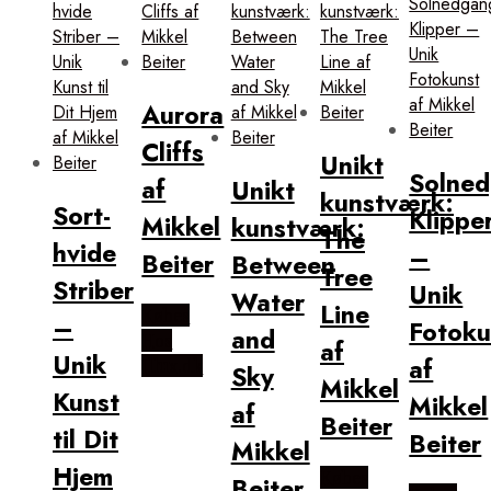
Aurora
Cliffs
Unikt
Solne
af
Unikt
kunstværk:
Sort-
Klippe
Mikkel
kunstværk:
The
hvide
–
Beiter
Between
Tree
Striber
Unik
Water
Line
Købes
–
Fotoku
and
Hos
af
Unik
af
Illux.dk
Sky
Mikkel
Kunst
Mikkel
af
Beiter
til Dit
Beiter
Mikkel
Hjem
Købes
Beiter