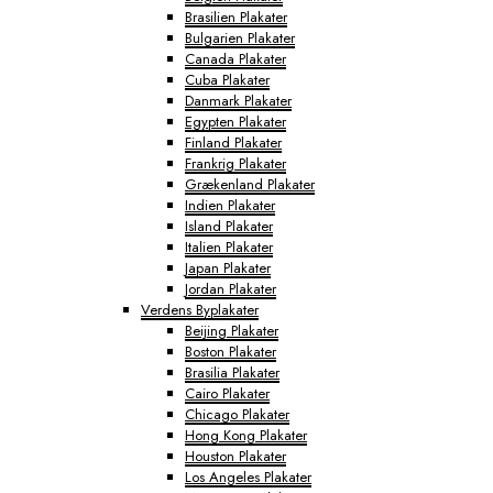
Brasilien Plakater
Bulgarien Plakater
Canada Plakater
Cuba Plakater
Danmark Plakater
Egypten Plakater
Finland Plakater
Frankrig Plakater
Grækenland Plakater
Indien Plakater
Island Plakater
Italien Plakater
Japan Plakater
Jordan Plakater
Verdens Byplakater
Beijing Plakater
Boston Plakater
Brasilia Plakater
Cairo Plakater
Chicago Plakater
Hong Kong Plakater
Houston Plakater
Los Angeles Plakater