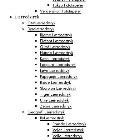
Tokyo Fototapeter
Verdenskort Fototapeter
Lærredstryk
CitatLærredstryk
Dyrelærredstryk
Bjørne Lærredstryk
Elefant Lærredstryk
Giraf Lærredstryk
Hunde Lærredstryk
Katte Lærredstryk
Leopard Lærredstryk
Løve Lærredstryk
Papegøje Lærredstryk
Ræve Lærredstryk
Skorpion Lærredstryk
Tiger Lærredstryk
Ulve Lærredstryk
Zebra Lærredstryk
Geografi Lærredstryk
ByLærredstryk
Brande Lærredstryk
Vejen Lærredstryk
Vejle Lærredstryk