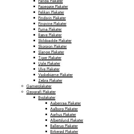
Panda Plakater
Papegøje Plakater
Pelikan Plakater
Pindsvin Plakater
Pingvine Plakater
Puma Plakater
Ræve Plakater
Skildpadde Plakater
Skorpion Plakater
Slange Plakater
Tiger Plakater
Ugle Plakater
Ulve Plakater
Vaskebjørne Plakater
Zebra Plakater
Gamerplakater
Geografi Plakater
Byplakater
Aabenraa Plakater
Aalborg Plakater
Aarhus Plakater
Albertslund Plakater
Ballerup Plakater
Birkerød Plakater