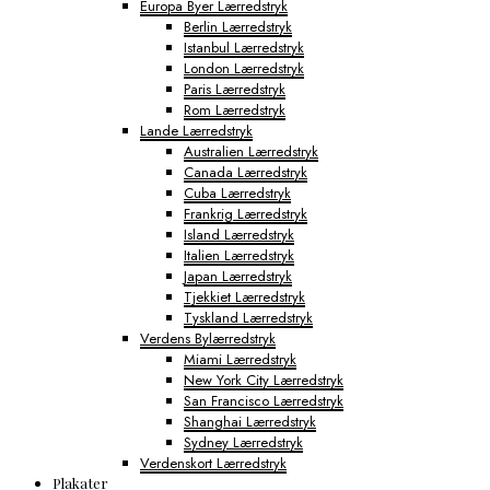
Europa Byer Lærredstryk
Berlin Lærredstryk
Istanbul Lærredstryk
London Lærredstryk
Paris Lærredstryk
Rom Lærredstryk
Lande Lærredstryk
Australien Lærredstryk
Canada Lærredstryk
Cuba Lærredstryk
Frankrig Lærredstryk
Island Lærredstryk
Italien Lærredstryk
Japan Lærredstryk
Tjekkiet Lærredstryk
Tyskland Lærredstryk
Verdens Bylærredstryk
Miami Lærredstryk
New York City Lærredstryk
San Francisco Lærredstryk
Shanghai Lærredstryk
Sydney Lærredstryk
Verdenskort Lærredstryk
Plakater