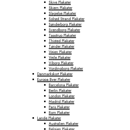
Skive Plakater
Skjern Plakater
Slagelse Plakater
Solrød Strand Plakater
Sønderborg Plakater
Svendborg Plakater
Taastrup Plakater
Thisted Plakater
Tønder Plakater
Vejen Plakater
Vejle Plakater
Viborg Plakater
Vordingborg Plakater
Danmarkskort Plakater
Europa Byer Plakater
Barcelona Plakater
Berlin Plakater
London Plakater
Madrid Plakater
Paris Plakater
Rom Plakater
Lande Plakater
Australien Plakater
Belgien Plakater