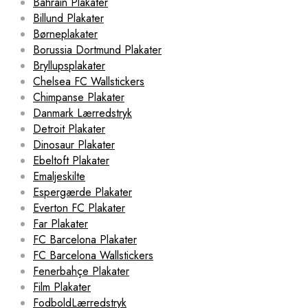
Bahrain Plakater
Billund Plakater
Børneplakater
Borussia Dortmund Plakater
Bryllupsplakater
Chelsea FC Wallstickers
Chimpanse Plakater
Danmark Lærredstryk
Detroit Plakater
Dinosaur Plakater
Ebeltoft Plakater
Emaljeskilte
Espergærde Plakater
Everton FC Plakater
Far Plakater
FC Barcelona Plakater
FC Barcelona Wallstickers
Fenerbahçe Plakater
Film Plakater
FodboldLærredstryk