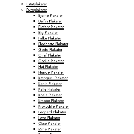
Citatplakater
Dyreplakater
Bjørne Plakater
Delfin Plakater
Elefant Plakater
Elg Plakater
Falke Plakater
Flodheste Plakater
Gede Plakater
Giraf Plakater
Gorilla Plakater
Haj Plakater
Hunde Plakater
Kænguru Plakater
Kanin Plakater
Katte Plakater
Koala Plakater
Krabbe Plakater
Krokodille Plakater
Leopard Plakater
Løve Plakater
Okse Plakater
Ørne Plakater