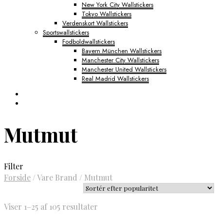
New York City Wallstickers
Tokyo Wallstickers
Verdenskort Wallstickers
Sportswallstickers
Fodboldwallstickers
Bayern München Wallstickers
Manchester City Wallstickers
Manchester United Wallstickers
Real Madrid Wallstickers
Mutmut
Filter
Forside
/
Vare Brand
/
Mutmut
Sorteret
Viser 1–25 af 105 resultater
efter