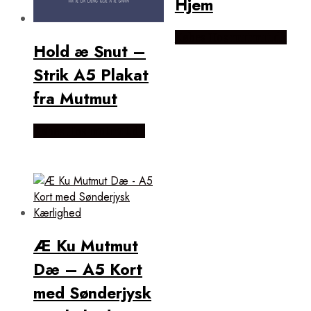
Hjem
Købes Hos mutmut.dk
Hold æ Snut –
Strik A5 Plakat
fra Mutmut
Købes Hos mutmut.dk
Æ Ku Mutmut
Dæ – A5 Kort
med Sønderjysk