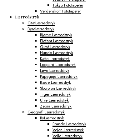
Tokyo Fototapeter
Verdenskort Fototapeter
Lærredstryk
CitatLærredstryk
Dyrelærredstryk
Bjørne Lærredstryk
Elefant Lærredstryk
Giraf Lærredstryk
Hunde Lærredstryk
Katte Lærredstryk
Leopard Lærredstryk
Løve Lærredstryk
Papegøje Lærredstryk
Ræve Lærredstryk
Skorpion Lærredstryk
Tiger Lærredstryk
Ulve Lærredstryk
Zebra Lærredstryk
Geografi Lærredstryk
ByLærredstryk
Brande Lærredstryk
Vejen Lærredstryk
Vejle Lærredstryk