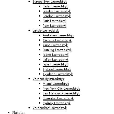
Europa Byer Lærredstryk
Berlin Lærredstryk
Istanbul Lærredstryk
London Lærredstryk
Paris Lærredstryk
Rom Lærredstryk
Lande Lærredstryk
Australien Lærredstryk
Canada Lærredstryk
Cuba Lærredstryk
Frankrig Lærredstryk
Island Lærredstryk
Italien Lærredstryk
Japan Lærredstryk
Tjekkiet Lærredstryk
Tyskland Lærredstryk
Verdens Bylærredstryk
Miami Lærredstryk
New York City Lærredstryk
San Francisco Lærredstryk
Shanghai Lærredstryk
Sydney Lærredstryk
Verdenskort Lærredstryk
Plakater