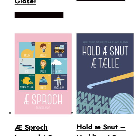
Glose!
Købes Hos mutmut.dk
Hold æ Snut –
Æ Sproch