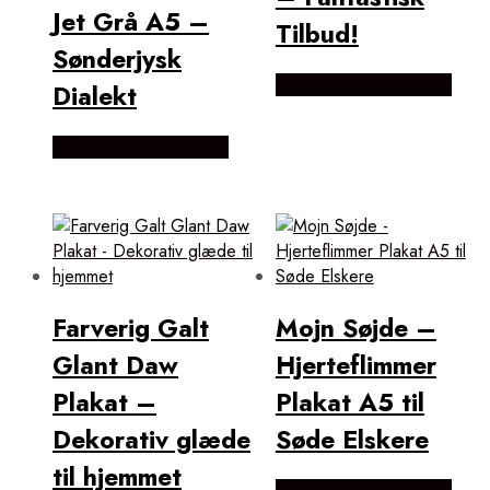
Jet Grå A5 –
Tilbud!
Sønderjysk
Købes Hos mutmut.dk
Dialekt
Købes Hos mutmut.dk
Farverig Galt
Mojn Søjde –
Glant Daw
Hjerteflimmer
Plakat –
Plakat A5 til
Dekorativ glæde
Søde Elskere
til hjemmet