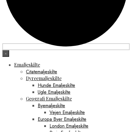
×
Emaljeskilte
Citatemaljeskilte
Dyreemaljeskilte
Hunde Emaljeskilte
Ugle Emaljeskilte
Geografi Emaljeskilte
Byemaljeskilte
Vejen Emaljeskilte
Europa Byer Emaljeskilte
London Emaljeskilte