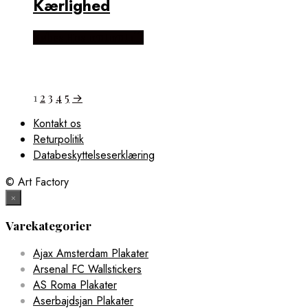
Kærlighed
Købes Hos mutmut.dk
1
2
3
4
5
→
Kontakt os
Returpolitik
Databeskyttelseserklæring
© Art Factory
×
Varekategorier
Ajax Amsterdam Plakater
Arsenal FC Wallstickers
AS Roma Plakater
Aserbajdsjan Plakater