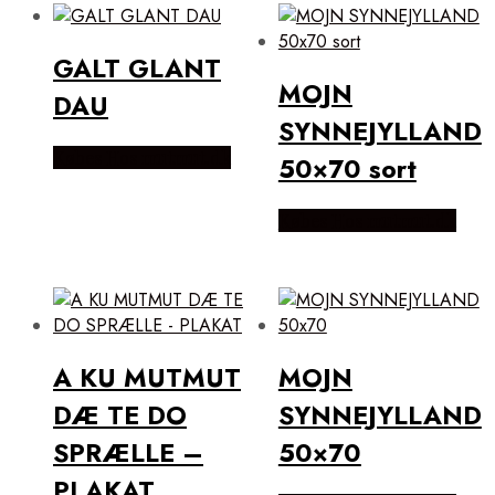
popularitet
GALT GLANT
MOJN
DAU
SYNNEJYLLAND
Købes Hos mutmut.dk
50×70 sort
Købes Hos mutmut.dk
A KU MUTMUT
MOJN
DÆ TE DO
SYNNEJYLLAND
SPRÆLLE –
50×70
PLAKAT