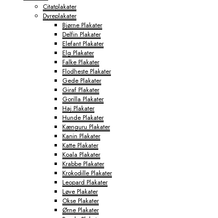
Citatplakater
Dyreplakater
Bjørne Plakater
Delfin Plakater
Elefant Plakater
Elg Plakater
Falke Plakater
Flodheste Plakater
Gede Plakater
Giraf Plakater
Gorilla Plakater
Haj Plakater
Hunde Plakater
Kænguru Plakater
Kanin Plakater
Katte Plakater
Koala Plakater
Krabbe Plakater
Krokodille Plakater
Leopard Plakater
Løve Plakater
Okse Plakater
Ørne Plakater