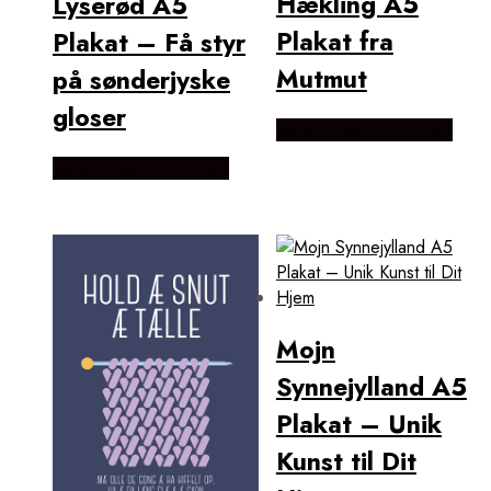
Hækling A5
Lyserød A5
Plakat fra
Plakat – Få styr
Mutmut
på sønderjyske
gloser
Købes Hos mutmut.dk
Købes Hos mutmut.dk
Mojn
Synnejylland A5
Plakat – Unik
Kunst til Dit