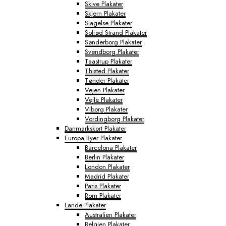
Skive Plakater
Skjern Plakater
Slagelse Plakater
Solrød Strand Plakater
Sønderborg Plakater
Svendborg Plakater
Taastrup Plakater
Thisted Plakater
Tønder Plakater
Vejen Plakater
Vejle Plakater
Viborg Plakater
Vordingborg Plakater
Danmarkskort Plakater
Europa Byer Plakater
Barcelona Plakater
Berlin Plakater
London Plakater
Madrid Plakater
Paris Plakater
Rom Plakater
Lande Plakater
Australien Plakater
Belgien Plakater