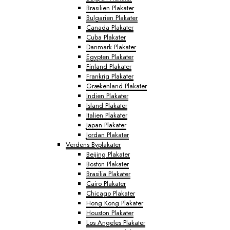
Brasilien Plakater
Bulgarien Plakater
Canada Plakater
Cuba Plakater
Danmark Plakater
Egypten Plakater
Finland Plakater
Frankrig Plakater
Grækenland Plakater
Indien Plakater
Island Plakater
Italien Plakater
Japan Plakater
Jordan Plakater
Verdens Byplakater
Beijing Plakater
Boston Plakater
Brasilia Plakater
Cairo Plakater
Chicago Plakater
Hong Kong Plakater
Houston Plakater
Los Angeles Plakater