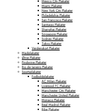
Mexico City Plakater
Miami Plakater
New York City Plakater
Philadelphia Plakater
San Francisco Plakater
Santiago Plakater
Shanghai Plakater
Singapore Plakater
Sydney Plakater
Tokyo Plakater
Verdenskort Plakater
Madplakater
Ørne Plakater
Pindsvine Plakater
Rio de Janeiro Plakater
Sportsplakater
Fodboldplakater
AC Milan Plakater
Liverpool FC Plakater
Manchester City Plakater
Manchester United Plakater
Monaco Plakater
Real Madrid Plakater
Ribe Plakater