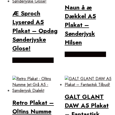
Naun å æ
Æ Sproch
Dækkel A5
Lyserød A5
Plakat –
Plakat – Opdag
Sønderjysk
Sønderjyske
Hilsen
Glose!
Købes Hos mutmut.dk
Købes Hos mutmut.dk
GALT GLANT
Retro Plakat –
DAW A5 Plakat
Oltins Numme
– Fantastisk