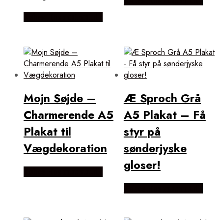
Købes Hos mutmut.dk
Købes Hos mutmut.dk
Mojn Søjde –
Æ Sproch Grå
Charmerende A5
A5 Plakat – Få
Plakat til
styr på
Vægdekoration
sønderjyske
gloser!
Købes Hos mutmut.dk
Købes Hos mutmut.dk