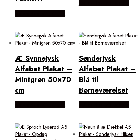
Købes Hos mutmut.dk
Købes Hos mutmut.dk
Æ Synnejysk
Sønderjysk
Alfabet Plakat –
Alfabet Plakat –
Mintgrøn 50×70
Blå til
cm
Børneværelset
Købes Hos mutmut.dk
Købes Hos mutmut.dk