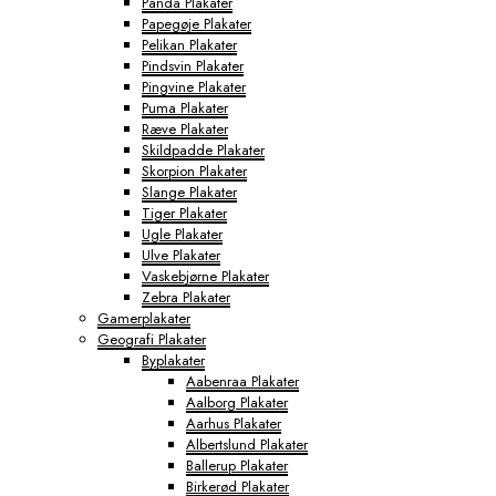
Panda Plakater
Papegøje Plakater
Pelikan Plakater
Pindsvin Plakater
Pingvine Plakater
Puma Plakater
Ræve Plakater
Skildpadde Plakater
Skorpion Plakater
Slange Plakater
Tiger Plakater
Ugle Plakater
Ulve Plakater
Vaskebjørne Plakater
Zebra Plakater
Gamerplakater
Geografi Plakater
Byplakater
Aabenraa Plakater
Aalborg Plakater
Aarhus Plakater
Albertslund Plakater
Ballerup Plakater
Birkerød Plakater