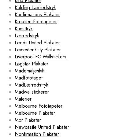
Kina Plakater
Kolding Lærredstryk
Konfirmations Plakater
Kroatien Fototapeter
Kunsttryk
Lærredstryk
Leeds United Plakater
Leicester City Plakater
Liverpool FC Wallstickers
Løgstør Plakater
Mademaljeskilt
Madfototapet
MadLærredstryk
Madwallstickerer
Malerier
Melbourne Fototapeter
Melbourne Plakater
Mor Plakater
Newcastle United Plakater
Nonfirmation Plakater