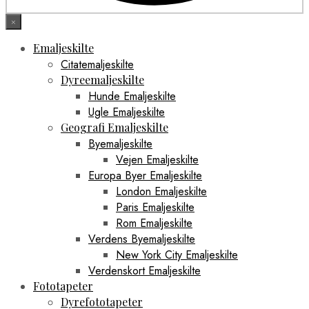
×
Emaljeskilte
Citatemaljeskilte
Dyreemaljeskilte
Hunde Emaljeskilte
Ugle Emaljeskilte
Geografi Emaljeskilte
Byemaljeskilte
Vejen Emaljeskilte
Europa Byer Emaljeskilte
London Emaljeskilte
Paris Emaljeskilte
Rom Emaljeskilte
Verdens Byemaljeskilte
New York City Emaljeskilte
Verdenskort Emaljeskilte
Fototapeter
Dyrefototapeter