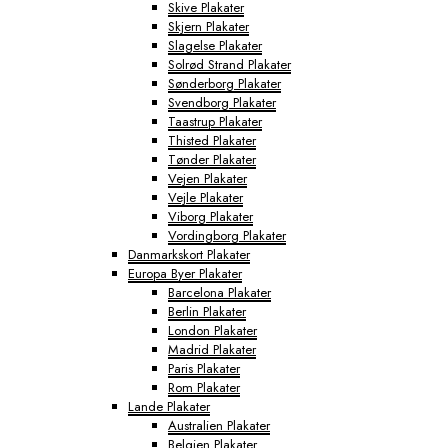
Skive Plakater
Skjern Plakater
Slagelse Plakater
Solrød Strand Plakater
Sønderborg Plakater
Svendborg Plakater
Taastrup Plakater
Thisted Plakater
Tønder Plakater
Vejen Plakater
Vejle Plakater
Viborg Plakater
Vordingborg Plakater
Danmarkskort Plakater
Europa Byer Plakater
Barcelona Plakater
Berlin Plakater
London Plakater
Madrid Plakater
Paris Plakater
Rom Plakater
Lande Plakater
Australien Plakater
Belgien Plakater