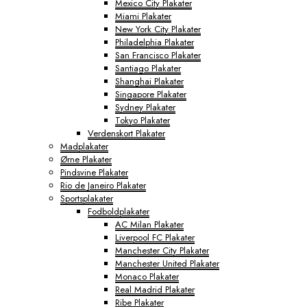
Mexico City Plakater
Miami Plakater
New York City Plakater
Philadelphia Plakater
San Francisco Plakater
Santiago Plakater
Shanghai Plakater
Singapore Plakater
Sydney Plakater
Tokyo Plakater
Verdenskort Plakater
Madplakater
Ørne Plakater
Pindsvine Plakater
Rio de Janeiro Plakater
Sportsplakater
Fodboldplakater
AC Milan Plakater
Liverpool FC Plakater
Manchester City Plakater
Manchester United Plakater
Monaco Plakater
Real Madrid Plakater
Ribe Plakater