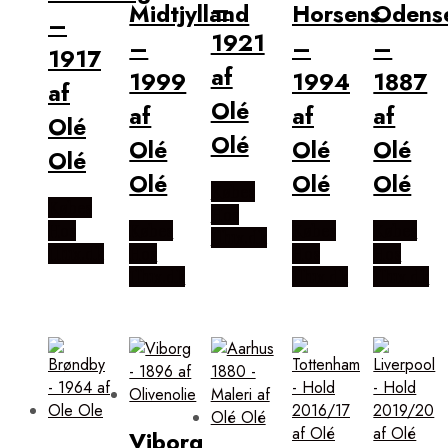
–
Midtjylland
Horsens
Odens
–
1921
–
–
–
1917
af
1999
1994
1887
af
Olé
af
af
af
Olé
Olé
Olé
Olé
Olé
Olé
Olé
Olé
Olé
Købes
Købes
Hos
Hos
Købes
Købes
Købes
Illux.dk
Illux.dk
Hos
Hos
Hos
Illux.dk
Illux.dk
Illux.dk
Viborg