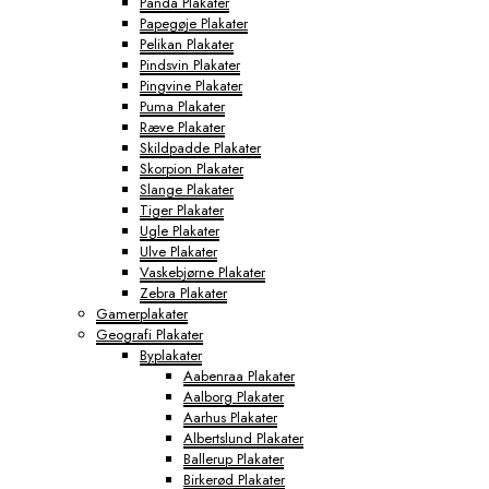
Panda Plakater
Papegøje Plakater
Pelikan Plakater
Pindsvin Plakater
Pingvine Plakater
Puma Plakater
Ræve Plakater
Skildpadde Plakater
Skorpion Plakater
Slange Plakater
Tiger Plakater
Ugle Plakater
Ulve Plakater
Vaskebjørne Plakater
Zebra Plakater
Gamerplakater
Geografi Plakater
Byplakater
Aabenraa Plakater
Aalborg Plakater
Aarhus Plakater
Albertslund Plakater
Ballerup Plakater
Birkerød Plakater