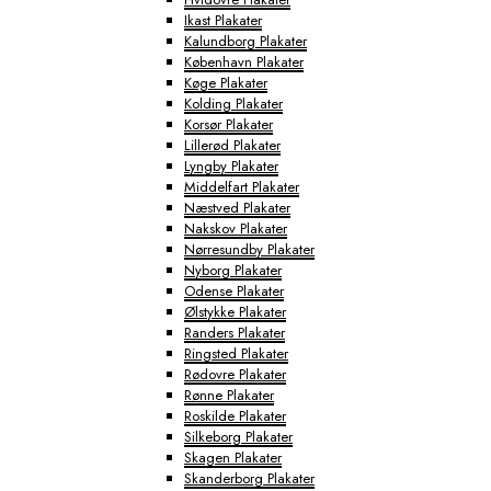
Ikast Plakater
Kalundborg Plakater
København Plakater
Køge Plakater
Kolding Plakater
Korsør Plakater
Lillerød Plakater
Lyngby Plakater
Middelfart Plakater
Næstved Plakater
Nakskov Plakater
Nørresundby Plakater
Nyborg Plakater
Odense Plakater
Ølstykke Plakater
Randers Plakater
Ringsted Plakater
Rødovre Plakater
Rønne Plakater
Roskilde Plakater
Silkeborg Plakater
Skagen Plakater
Skanderborg Plakater