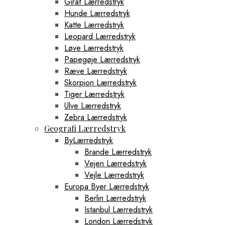
Giraf Lærredstryk
Hunde Lærredstryk
Katte Lærredstryk
Leopard Lærredstryk
Løve Lærredstryk
Papegøje Lærredstryk
Ræve Lærredstryk
Skorpion Lærredstryk
Tiger Lærredstryk
Ulve Lærredstryk
Zebra Lærredstryk
Geografi Lærredstryk
ByLærredstryk
Brande Lærredstryk
Vejen Lærredstryk
Vejle Lærredstryk
Europa Byer Lærredstryk
Berlin Lærredstryk
Istanbul Lærredstryk
London Lærredstryk