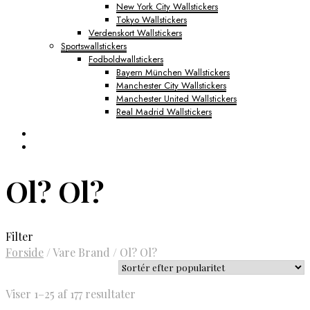
New York City Wallstickers
Tokyo Wallstickers
Verdenskort Wallstickers
Sportswallstickers
Fodboldwallstickers
Bayern München Wallstickers
Manchester City Wallstickers
Manchester United Wallstickers
Real Madrid Wallstickers
Ol? Ol?
Filter
Forside
/
Vare Brand
/
Ol? Ol?
Sorteret
Viser 1–25 af 177 resultater
efter