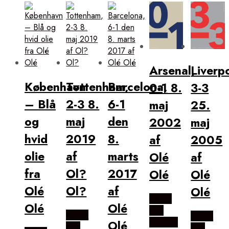
popularitet
Arsenal,
Liverp
København
Tottenham,
Barcelona,
0-1 8.
3-3
– Blå
2-3 8.
6-1
maj
25.
og
maj
den
2002
maj
hvid
2019
8.
af
2005
olie
af
marts
Olé
af
fra
Ol?
2017
Olé
Olé
Olé
Ol?
af
Olé
Købes
Olé
Olé
Hos
Købes
Købes
Illux.dk
Olé
Hos
Hos