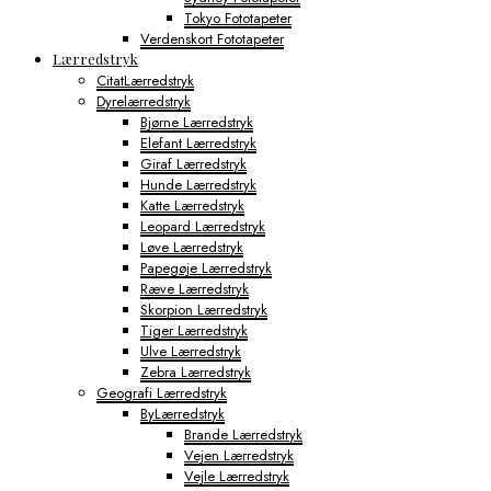
Tokyo Fototapeter
Verdenskort Fototapeter
Lærredstryk
CitatLærredstryk
Dyrelærredstryk
Bjørne Lærredstryk
Elefant Lærredstryk
Giraf Lærredstryk
Hunde Lærredstryk
Katte Lærredstryk
Leopard Lærredstryk
Løve Lærredstryk
Papegøje Lærredstryk
Ræve Lærredstryk
Skorpion Lærredstryk
Tiger Lærredstryk
Ulve Lærredstryk
Zebra Lærredstryk
Geografi Lærredstryk
ByLærredstryk
Brande Lærredstryk
Vejen Lærredstryk
Vejle Lærredstryk