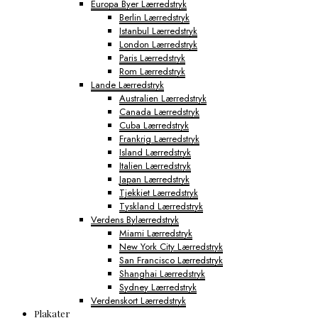
Europa Byer Lærredstryk
Berlin Lærredstryk
Istanbul Lærredstryk
London Lærredstryk
Paris Lærredstryk
Rom Lærredstryk
Lande Lærredstryk
Australien Lærredstryk
Canada Lærredstryk
Cuba Lærredstryk
Frankrig Lærredstryk
Island Lærredstryk
Italien Lærredstryk
Japan Lærredstryk
Tjekkiet Lærredstryk
Tyskland Lærredstryk
Verdens Bylærredstryk
Miami Lærredstryk
New York City Lærredstryk
San Francisco Lærredstryk
Shanghai Lærredstryk
Sydney Lærredstryk
Verdenskort Lærredstryk
Plakater