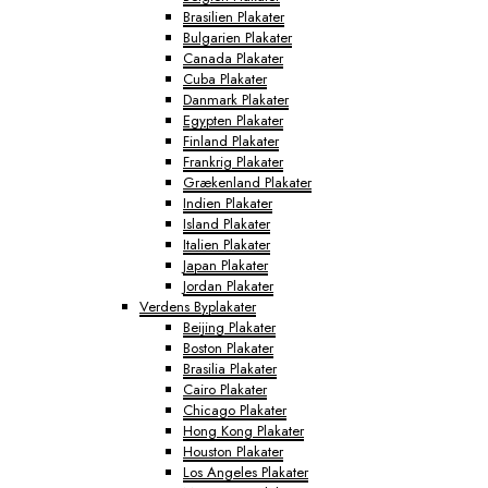
Brasilien Plakater
Bulgarien Plakater
Canada Plakater
Cuba Plakater
Danmark Plakater
Egypten Plakater
Finland Plakater
Frankrig Plakater
Grækenland Plakater
Indien Plakater
Island Plakater
Italien Plakater
Japan Plakater
Jordan Plakater
Verdens Byplakater
Beijing Plakater
Boston Plakater
Brasilia Plakater
Cairo Plakater
Chicago Plakater
Hong Kong Plakater
Houston Plakater
Los Angeles Plakater