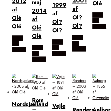
2001
2012
maj
Olé
1999
af
af
2014
af
Købes
Ol?
Olé
af
Ol?
Hos
Ol?
Olé
Olé
Illux.dk
Ol?
Olé
Købes
Købes
Købes
Hos
Hos
Købes
Hos
Illux.dk
Illux.dk
Hos
Illux.dk
Illux.dk
Rom
Nordsjælland
Vejle
–
Randers
Aalbor