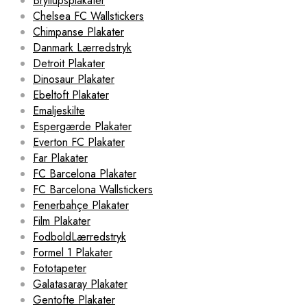
Bryllupsplakater
Chelsea FC Wallstickers
Chimpanse Plakater
Danmark Lærredstryk
Detroit Plakater
Dinosaur Plakater
Ebeltoft Plakater
Emaljeskilte
Espergærde Plakater
Everton FC Plakater
Far Plakater
FC Barcelona Plakater
FC Barcelona Wallstickers
Fenerbahçe Plakater
Film Plakater
FodboldLærredstryk
Formel 1 Plakater
Fototapeter
Galatasaray Plakater
Gentofte Plakater