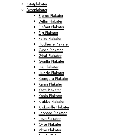
Citatplakater
Dyreplakater
Bjørne Plakater
Delfin Plakater
Elefant Plakater
Elg Plakater
Falke Plakater
Flodheste Plakater
Gede Plakater
Giraf Plakater
Gorilla Plakater
Haj Plakater
Hunde Plakater
Kænguru Plakater
Kanin Plakater
Katte Plakater
Koala Plakater
Krabbe Plakater
Krokodille Plakater
Leopard Plakater
Løve Plakater
Okse Plakater
Ørne Plakater