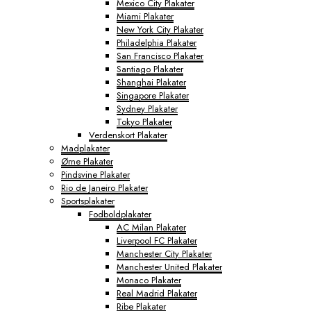
Mexico City Plakater
Miami Plakater
New York City Plakater
Philadelphia Plakater
San Francisco Plakater
Santiago Plakater
Shanghai Plakater
Singapore Plakater
Sydney Plakater
Tokyo Plakater
Verdenskort Plakater
Madplakater
Ørne Plakater
Pindsvine Plakater
Rio de Janeiro Plakater
Sportsplakater
Fodboldplakater
AC Milan Plakater
Liverpool FC Plakater
Manchester City Plakater
Manchester United Plakater
Monaco Plakater
Real Madrid Plakater
Ribe Plakater