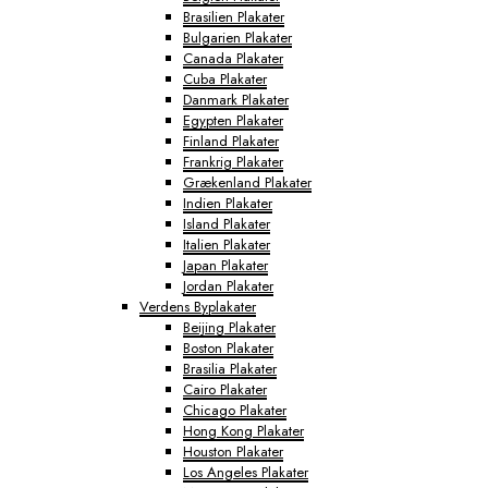
Brasilien Plakater
Bulgarien Plakater
Canada Plakater
Cuba Plakater
Danmark Plakater
Egypten Plakater
Finland Plakater
Frankrig Plakater
Grækenland Plakater
Indien Plakater
Island Plakater
Italien Plakater
Japan Plakater
Jordan Plakater
Verdens Byplakater
Beijing Plakater
Boston Plakater
Brasilia Plakater
Cairo Plakater
Chicago Plakater
Hong Kong Plakater
Houston Plakater
Los Angeles Plakater