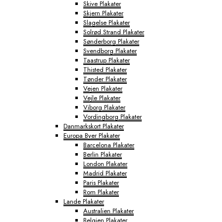
Skive Plakater
Skjern Plakater
Slagelse Plakater
Solrød Strand Plakater
Sønderborg Plakater
Svendborg Plakater
Taastrup Plakater
Thisted Plakater
Tønder Plakater
Vejen Plakater
Vejle Plakater
Viborg Plakater
Vordingborg Plakater
Danmarkskort Plakater
Europa Byer Plakater
Barcelona Plakater
Berlin Plakater
London Plakater
Madrid Plakater
Paris Plakater
Rom Plakater
Lande Plakater
Australien Plakater
Belgien Plakater