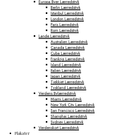
Europa Byer Lærredstryk
Berlin Lærredstryk
Istanbul Lærredstryk
London Lærredstryk
Paris Lærredstryk
Rom Lærredstryk
Lande Lærredstryk
Australien Lærredstryk
Canada Lærredstryk
Cuba Lærredstryk
Frankrig Lærredstryk
Island Lærredstryk
Italien Lærredstryk
Japan Lærredstryk
Tjekkiet Lærredstryk
Tyskland Lærredstryk
Verdens Bylærredstryk
Miami Lærredstryk
New York City Lærredstryk
San Francisco Lærredstryk
Shanghai Lærredstryk
Sydney Lærredstryk
Verdenskort Lærredstryk
Plakater