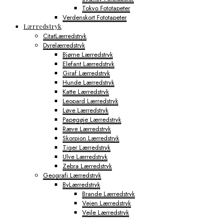
Tokyo Fototapeter
Verdenskort Fototapeter
Lærredstryk
CitatLærredstryk
Dyrelærredstryk
Bjørne Lærredstryk
Elefant Lærredstryk
Giraf Lærredstryk
Hunde Lærredstryk
Katte Lærredstryk
Leopard Lærredstryk
Løve Lærredstryk
Papegøje Lærredstryk
Ræve Lærredstryk
Skorpion Lærredstryk
Tiger Lærredstryk
Ulve Lærredstryk
Zebra Lærredstryk
Geografi Lærredstryk
ByLærredstryk
Brande Lærredstryk
Vejen Lærredstryk
Vejle Lærredstryk