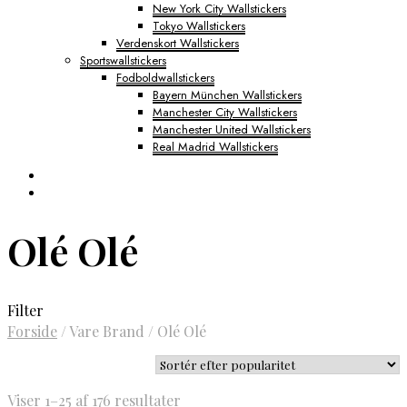
New York City Wallstickers
Tokyo Wallstickers
Verdenskort Wallstickers
Sportswallstickers
Fodboldwallstickers
Bayern München Wallstickers
Manchester City Wallstickers
Manchester United Wallstickers
Real Madrid Wallstickers
Olé Olé
Filter
Forside
/
Vare Brand
/
Olé Olé
Sorteret
Viser 1–25 af 176 resultater