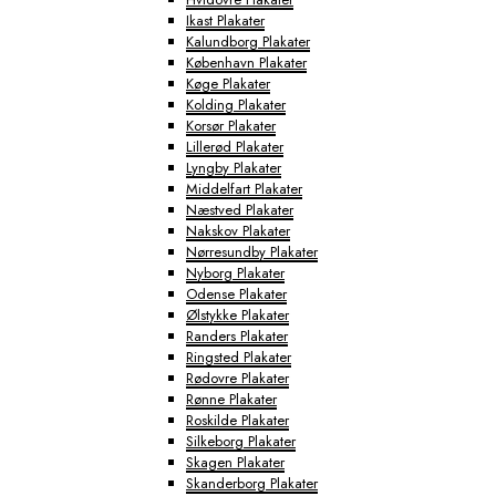
Ikast Plakater
Kalundborg Plakater
København Plakater
Køge Plakater
Kolding Plakater
Korsør Plakater
Lillerød Plakater
Lyngby Plakater
Middelfart Plakater
Næstved Plakater
Nakskov Plakater
Nørresundby Plakater
Nyborg Plakater
Odense Plakater
Ølstykke Plakater
Randers Plakater
Ringsted Plakater
Rødovre Plakater
Rønne Plakater
Roskilde Plakater
Silkeborg Plakater
Skagen Plakater
Skanderborg Plakater