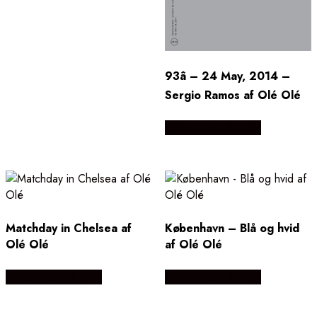
93â – 24 May, 2014 –
Sergio Ramos af Olé Olé
Købes Hos Illux.dk
Matchday in Chelsea af
København – Blå og hvid
Olé Olé
af Olé Olé
Købes Hos Illux.dk
Købes Hos Illux.dk