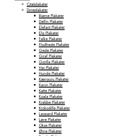
Citatplakater
Dyreplakater
Bjørne Plakater
Delfin Plakater
Elefant Plakater
Elg Plakater
Falke Plakater
Flodheste Plakater
Gede Plakater
Giraf Plakater
Gorilla Plakater
Haj Plakater
Hunde Plakater
Kænguru Plakater
Kanin Plakater
Katte Plakater
Koala Plakater
Krabbe Plakater
Krokodille Plakater
Leopard Plakater
Løve Plakater
Okse Plakater
Ørne Plakater