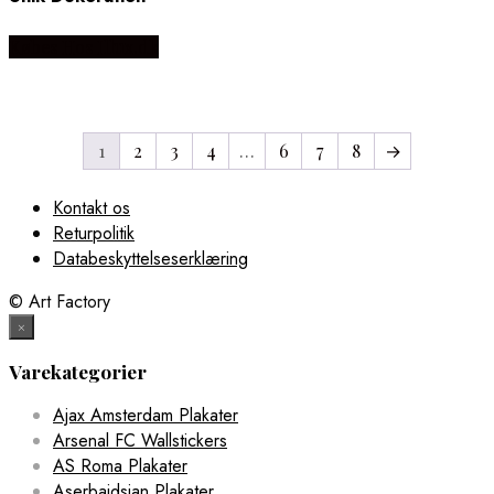
Købes Hos Illux.dk
1
2
3
4
…
6
7
8
→
Kontakt os
Returpolitik
Databeskyttelseserklæring
© Art Factory
×
Varekategorier
Ajax Amsterdam Plakater
Arsenal FC Wallstickers
AS Roma Plakater
Aserbajdsjan Plakater