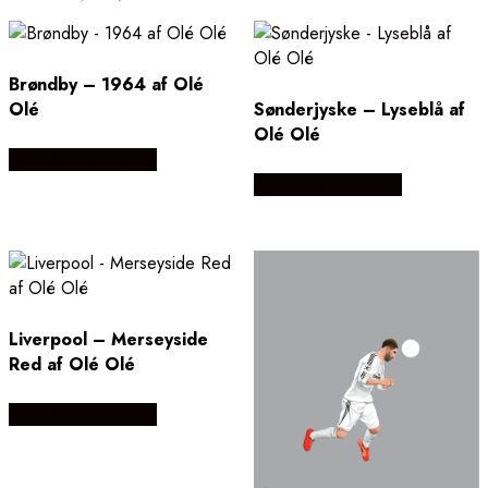
efter
popularitet
Brøndby – 1964 af Olé
Olé
Sønderjyske – Lyseblå af
Olé Olé
Købes Hos Illux.dk
Købes Hos Illux.dk
Liverpool – Merseyside
Red af Olé Olé
Købes Hos Illux.dk