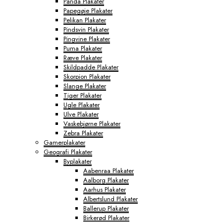
Panda Plakater
Papegøje Plakater
Pelikan Plakater
Pindsvin Plakater
Pingvine Plakater
Puma Plakater
Ræve Plakater
Skildpadde Plakater
Skorpion Plakater
Slange Plakater
Tiger Plakater
Ugle Plakater
Ulve Plakater
Vaskebjørne Plakater
Zebra Plakater
Gamerplakater
Geografi Plakater
Byplakater
Aabenraa Plakater
Aalborg Plakater
Aarhus Plakater
Albertslund Plakater
Ballerup Plakater
Birkerød Plakater