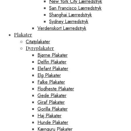
New York City Lærredstryk
San Francisco Lærredstryk
Shanghai Lærredstryk
Sydney Lærredstryk
Verdenskort Lærredstryk
Plakater
Citatplakater
Dyreplakater
Bjørne Plakater
Delfin Plakater
Elefant Plakater
Elg Plakater
Falke Plakater
Flodheste Plakater
Gede Plakater
Giraf Plakater
Gorilla Plakater
Haj Plakater
Hunde Plakater
Kænguru Plakater