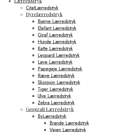
Lærredstryk
CitatLærredstryk
Dyrelærredstryk
Bjørne Lærredstryk
Elefant Lærredstryk
Giraf Lærredstryk
Hunde Lærredstryk
Katte Lærredstryk
Leopard Lærredstryk
Løve Lærredstryk
Papegøje Lærredstryk
Ræve Lærredstryk
Skorpion Lærredstryk
Tiger Lærredstryk
Ulve Lærredstryk
Zebra Lærredstryk
Geografi Lærredstryk
ByLærredstryk
Brande Lærredstryk
Vejen Lærredstryk