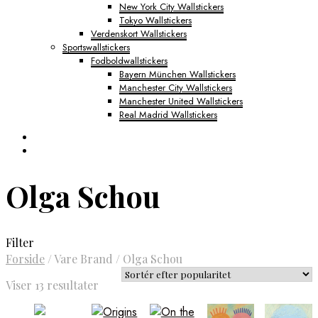
New York City Wallstickers
Tokyo Wallstickers
Verdenskort Wallstickers
Sportswallstickers
Fodboldwallstickers
Bayern München Wallstickers
Manchester City Wallstickers
Manchester United Wallstickers
Real Madrid Wallstickers
Olga Schou
Filter
Forside
/
Vare Brand
/
Olga Schou
Sorteret
Viser 13 resultater
efter
popularitet