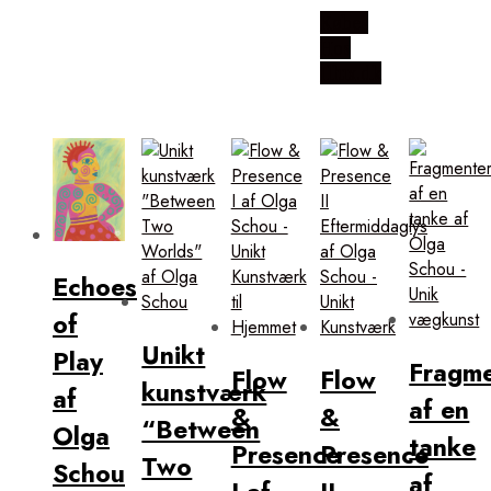
Købes
Hos
Illux.dk
Echoes
of
Unikt
Play
Fragme
Flow
Flow
kunstværk
af
af en
&
&
“Between
Olga
tanke
Presence
Presence
Two
Schou
af