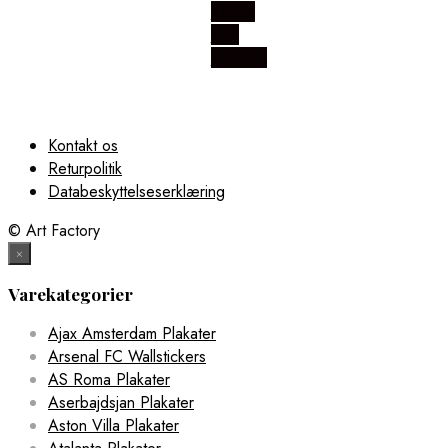
Købes
Hos
Illux.dk
Kontakt os
Returpolitik
Databeskyttelseserklæring
© Art Factory
×
Varekategorier
Ajax Amsterdam Plakater
Arsenal FC Wallstickers
AS Roma Plakater
Aserbajdsjan Plakater
Aston Villa Plakater