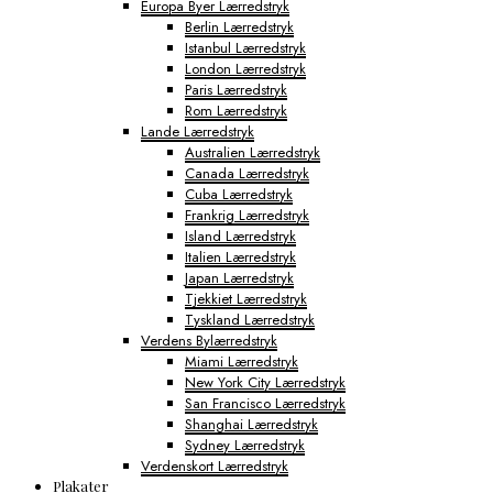
Europa Byer Lærredstryk
Berlin Lærredstryk
Istanbul Lærredstryk
London Lærredstryk
Paris Lærredstryk
Rom Lærredstryk
Lande Lærredstryk
Australien Lærredstryk
Canada Lærredstryk
Cuba Lærredstryk
Frankrig Lærredstryk
Island Lærredstryk
Italien Lærredstryk
Japan Lærredstryk
Tjekkiet Lærredstryk
Tyskland Lærredstryk
Verdens Bylærredstryk
Miami Lærredstryk
New York City Lærredstryk
San Francisco Lærredstryk
Shanghai Lærredstryk
Sydney Lærredstryk
Verdenskort Lærredstryk
Plakater