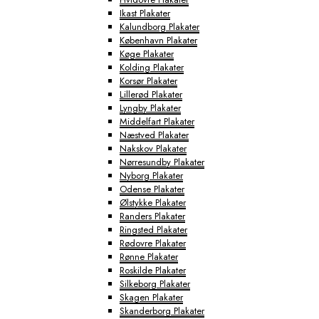
Ikast Plakater
Kalundborg Plakater
København Plakater
Køge Plakater
Kolding Plakater
Korsør Plakater
Lillerød Plakater
Lyngby Plakater
Middelfart Plakater
Næstved Plakater
Nakskov Plakater
Nørresundby Plakater
Nyborg Plakater
Odense Plakater
Ølstykke Plakater
Randers Plakater
Ringsted Plakater
Rødovre Plakater
Rønne Plakater
Roskilde Plakater
Silkeborg Plakater
Skagen Plakater
Skanderborg Plakater