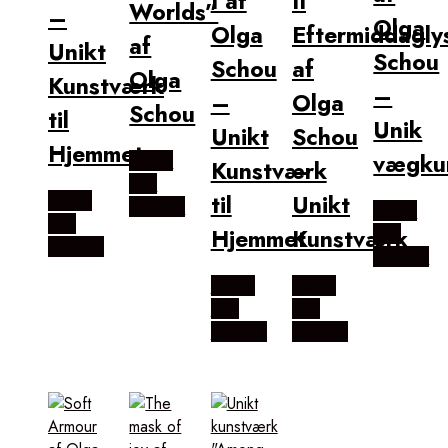
I af
II
Worlds”
–
Olga
Olga
Eftermiddagly
af
Unikt
Schou
Schou
af
Olga
Kunstværk
–
–
Olga
Schou
til
Unik
Unikt
Schou
Hjemmet
vægku
Købes
Kunstværk
–
Hos
til
Unikt
Købes
Illux.dk
Købes
Hos
Hjemmet
Kunstværk
Hos
Illux.dk
Illux.dk
Købes
Købes
Hos
Hos
Illux.dk
Illux.dk