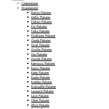
Citatplakater
Dyreplakater
Bjørne Plakater
Delfin Plakater
Elefant Plakater
Elg Plakater
Falke Plakater
Flodheste Plakater
Gede Plakater
Giraf Plakater
Gorilla Plakater
Haj Plakater
Hunde Plakater
Kænguru Plakater
Kanin Plakater
Katte Plakater
Koala Plakater
Krabbe Plakater
Krokodille Plakater
Leopard Plakater
Løve Plakater
Okse Plakater
Ørne Plakater