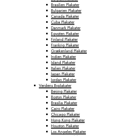
Brasilien Plakater
Bulgarien Plakater
Canada Plakater
Cuba Plakater
Danmark Plakater
Egypten Plakater
Finland Plakater
Frankrig Plakater
Grækenland Plakater
Indien Plakater
Island Plakater
Italien Plakater
Japan Plakater
Jordan Plakater
Verdens Byplakater
Beijing Plakater
Boston Plakater
Brasilia Plakater
Cairo Plakater
Chicago Plakater
Hong Kong Plakater
Houston Plakater
Los Angeles Plakater