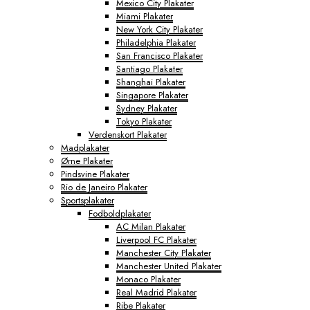
Mexico City Plakater
Miami Plakater
New York City Plakater
Philadelphia Plakater
San Francisco Plakater
Santiago Plakater
Shanghai Plakater
Singapore Plakater
Sydney Plakater
Tokyo Plakater
Verdenskort Plakater
Madplakater
Ørne Plakater
Pindsvine Plakater
Rio de Janeiro Plakater
Sportsplakater
Fodboldplakater
AC Milan Plakater
Liverpool FC Plakater
Manchester City Plakater
Manchester United Plakater
Monaco Plakater
Real Madrid Plakater
Ribe Plakater