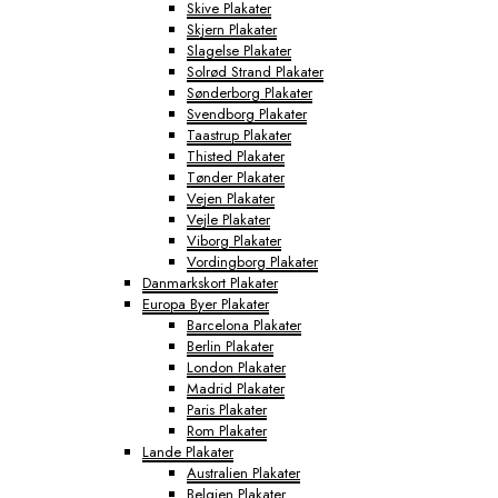
Skive Plakater
Skjern Plakater
Slagelse Plakater
Solrød Strand Plakater
Sønderborg Plakater
Svendborg Plakater
Taastrup Plakater
Thisted Plakater
Tønder Plakater
Vejen Plakater
Vejle Plakater
Viborg Plakater
Vordingborg Plakater
Danmarkskort Plakater
Europa Byer Plakater
Barcelona Plakater
Berlin Plakater
London Plakater
Madrid Plakater
Paris Plakater
Rom Plakater
Lande Plakater
Australien Plakater
Belgien Plakater