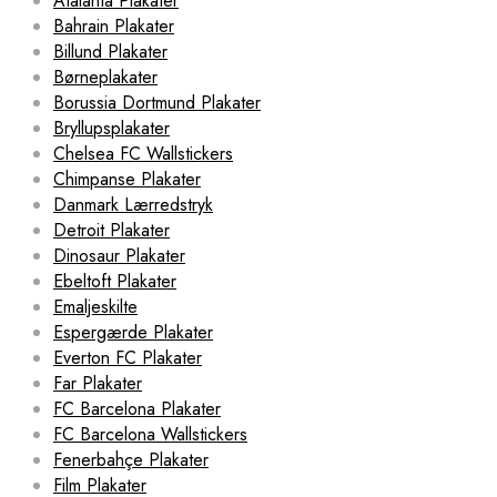
Atalanta Plakater
Bahrain Plakater
Billund Plakater
Børneplakater
Borussia Dortmund Plakater
Bryllupsplakater
Chelsea FC Wallstickers
Chimpanse Plakater
Danmark Lærredstryk
Detroit Plakater
Dinosaur Plakater
Ebeltoft Plakater
Emaljeskilte
Espergærde Plakater
Everton FC Plakater
Far Plakater
FC Barcelona Plakater
FC Barcelona Wallstickers
Fenerbahçe Plakater
Film Plakater