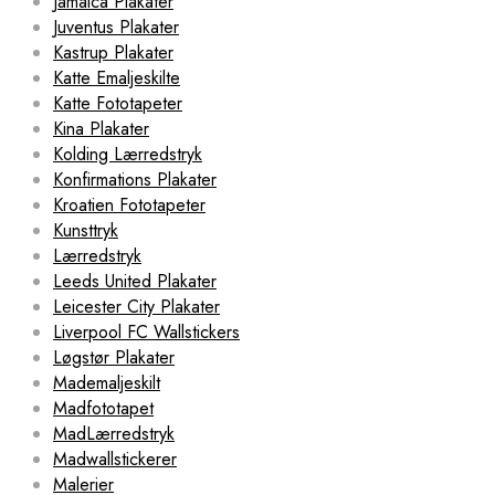
Jamaica Plakater
Juventus Plakater
Kastrup Plakater
Katte Emaljeskilte
Katte Fototapeter
Kina Plakater
Kolding Lærredstryk
Konfirmations Plakater
Kroatien Fototapeter
Kunsttryk
Lærredstryk
Leeds United Plakater
Leicester City Plakater
Liverpool FC Wallstickers
Løgstør Plakater
Mademaljeskilt
Madfototapet
MadLærredstryk
Madwallstickerer
Malerier