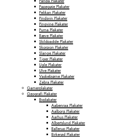
Panda Plakater
Papegøje Plakater
Pelikan Plakater
Pindsvin Plakater
Pingvine Plakater
Puma Plakater
Ræve Plakater
Skildpadde Plakater
Skorpion Plakater
Slange Plakater
Tiger Plakater
Ugle Plakater
Ulve Plakater
Vaskebjørne Plakater
Zebra Plakater
Gamerplakater
Geografi Plakater
Byplakater
Aabenraa Plakater
Aalborg Plakater
Aarhus Plakater
Albertslund Plakater
Ballerup Plakater
Birkerød Plakater