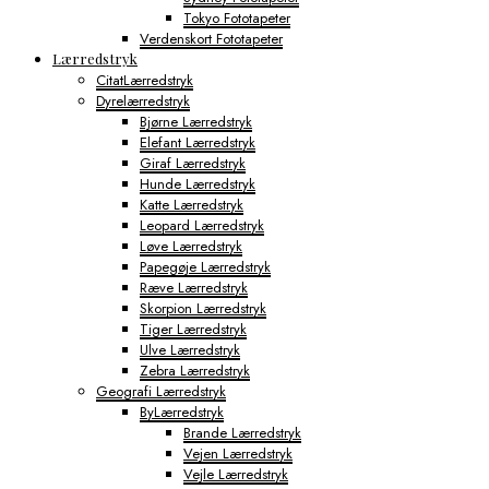
Tokyo Fototapeter
Verdenskort Fototapeter
Lærredstryk
CitatLærredstryk
Dyrelærredstryk
Bjørne Lærredstryk
Elefant Lærredstryk
Giraf Lærredstryk
Hunde Lærredstryk
Katte Lærredstryk
Leopard Lærredstryk
Løve Lærredstryk
Papegøje Lærredstryk
Ræve Lærredstryk
Skorpion Lærredstryk
Tiger Lærredstryk
Ulve Lærredstryk
Zebra Lærredstryk
Geografi Lærredstryk
ByLærredstryk
Brande Lærredstryk
Vejen Lærredstryk
Vejle Lærredstryk