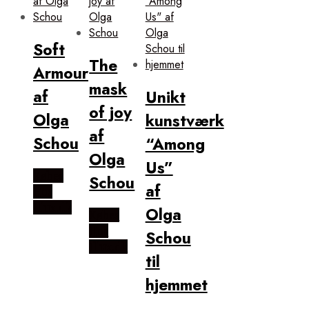
Soft
The
Armour
mask
af
Unikt
of joy
Olga
kunstværk
af
Schou
“Among
Olga
Us”
Købes
Schou
af
Hos
Illux.dk
Olga
Købes
Hos
Schou
Illux.dk
til
hjemmet