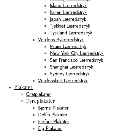
Island Lærredstryk
Italien Lærredstryk
Japan Lærredstryk
Tjekkiet Lærredstryk
Tyskland Lærredstryk
Verdens Bylærredstryk
Miami Lærredstryk
New York City Lærredstryk
San Francisco Lærredstryk
Shanghai Lærredstryk
Sydney Lærredstryk
Verdenskort Lærredstryk
Plakater
Citatplakater
Dyreplakater
Bjørne Plakater
Delfin Plakater
Elefant Plakater
Elg Plakater