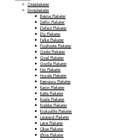
Citatplakater
Dyreplakater
Bjørne Plakater
Delfin Plakater
Elefant Plakater
Elg Plakater
Falke Plakater
Flodheste Plakater
Gede Plakater
Giraf Plakater
Gorilla Plakater
Haj Plakater
Hunde Plakater
Kænguru Plakater
Kanin Plakater
Katte Plakater
Koala Plakater
Krabbe Plakater
Krokodille Plakater
Leopard Plakater
Løve Plakater
Okse Plakater
Ørne Plakater