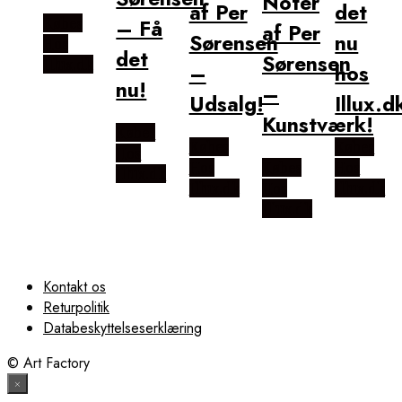
Noter
af Per
det
Købes
– Få
af Per
Sørensen
nu
Hos
det
Sørensen
Illux.dk
–
hos
nu!
–
Udsalg!
Illux.d
Kunstværk!
Købes
Købes
Købes
Hos
Hos
Købes
Hos
Illux.dk
Illux.dk
Hos
Illux.dk
Illux.dk
Kontakt os
Returpolitik
Databeskyttelseserklæring
© Art Factory
×