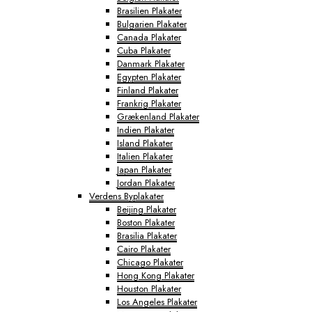
Brasilien Plakater
Bulgarien Plakater
Canada Plakater
Cuba Plakater
Danmark Plakater
Egypten Plakater
Finland Plakater
Frankrig Plakater
Grækenland Plakater
Indien Plakater
Island Plakater
Italien Plakater
Japan Plakater
Jordan Plakater
Verdens Byplakater
Beijing Plakater
Boston Plakater
Brasilia Plakater
Cairo Plakater
Chicago Plakater
Hong Kong Plakater
Houston Plakater
Los Angeles Plakater