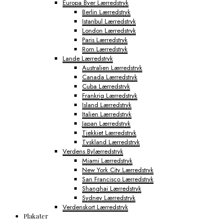
Europa Byer Lærredstryk
Berlin Lærredstryk
Istanbul Lærredstryk
London Lærredstryk
Paris Lærredstryk
Rom Lærredstryk
Lande Lærredstryk
Australien Lærredstryk
Canada Lærredstryk
Cuba Lærredstryk
Frankrig Lærredstryk
Island Lærredstryk
Italien Lærredstryk
Japan Lærredstryk
Tjekkiet Lærredstryk
Tyskland Lærredstryk
Verdens Bylærredstryk
Miami Lærredstryk
New York City Lærredstryk
San Francisco Lærredstryk
Shanghai Lærredstryk
Sydney Lærredstryk
Verdenskort Lærredstryk
Plakater