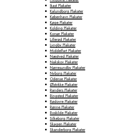
Ikast Plakater
Kalundborg Plakater
København Plakater
Køge Plakater
Kolding Plakater
Korsør Plakater
Lillerød Plakater
Lyngby Plakater
Middelfart Plakater
Næstved Plakater
Nakskov Plakater
Nørresundby Plakater
Nyborg Plakater
Odense Plakater
Ølstykke Plakater
Randers Plakater
Ringsted Plakater
Rødovre Plakater
Rønne Plakater
Roskilde Plakater
Silkeborg Plakater
Skagen Plakater
Skanderborg Plakater