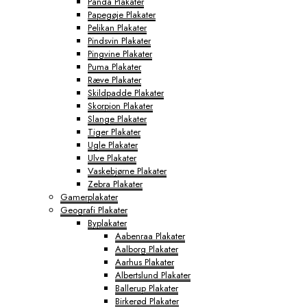
Panda Plakater
Papegøje Plakater
Pelikan Plakater
Pindsvin Plakater
Pingvine Plakater
Puma Plakater
Ræve Plakater
Skildpadde Plakater
Skorpion Plakater
Slange Plakater
Tiger Plakater
Ugle Plakater
Ulve Plakater
Vaskebjørne Plakater
Zebra Plakater
Gamerplakater
Geografi Plakater
Byplakater
Aabenraa Plakater
Aalborg Plakater
Aarhus Plakater
Albertslund Plakater
Ballerup Plakater
Birkerød Plakater