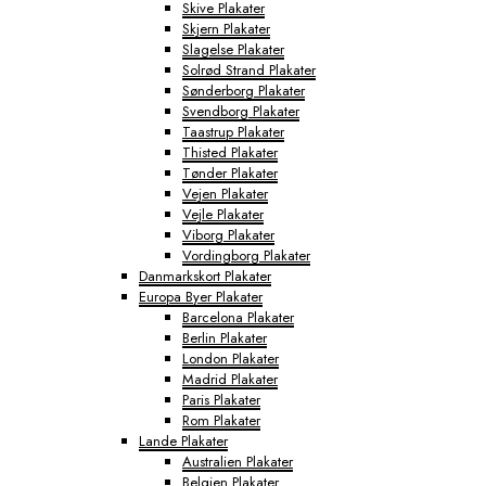
Skive Plakater
Skjern Plakater
Slagelse Plakater
Solrød Strand Plakater
Sønderborg Plakater
Svendborg Plakater
Taastrup Plakater
Thisted Plakater
Tønder Plakater
Vejen Plakater
Vejle Plakater
Viborg Plakater
Vordingborg Plakater
Danmarkskort Plakater
Europa Byer Plakater
Barcelona Plakater
Berlin Plakater
London Plakater
Madrid Plakater
Paris Plakater
Rom Plakater
Lande Plakater
Australien Plakater
Belgien Plakater