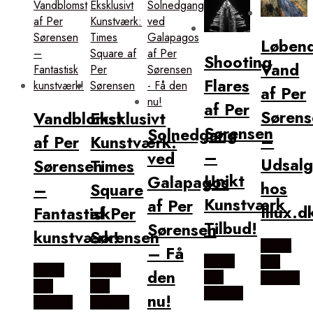
Løben
Shooting
Vand
Flares
af Per
af Per
Sørens
Vandblomst
Eksklusivt
Sørensen
Solnedgang
–
af Per
Kunstværk:
–
ved
Udsal
Sørensen
Times
Unikt
Galapagos
hos
–
Square
Kunstværk
af Per
Illux.d
Fantastisk
af Per
Tilbud!
Sørensen
kunstværk!
Sørensen
Købes
– Få
Købes
Hos
Købes
Købes
den
Hos
Illux.dk
Hos
Hos
Illux.dk
nu!
Illux.dk
Illux.dk