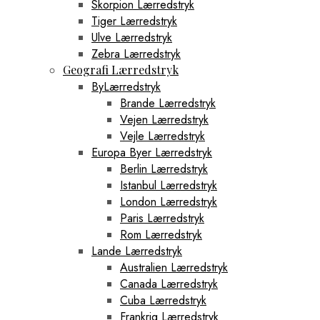
Skorpion Lærredstryk
Tiger Lærredstryk
Ulve Lærredstryk
Zebra Lærredstryk
Geografi Lærredstryk
ByLærredstryk
Brande Lærredstryk
Vejen Lærredstryk
Vejle Lærredstryk
Europa Byer Lærredstryk
Berlin Lærredstryk
Istanbul Lærredstryk
London Lærredstryk
Paris Lærredstryk
Rom Lærredstryk
Lande Lærredstryk
Australien Lærredstryk
Canada Lærredstryk
Cuba Lærredstryk
Frankrig Lærredstryk