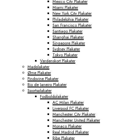
Mexico City Plakater
Miami Plakater
New York City Plakater
Philadelphia Plakater
San Francisco Plakater
Santiago Plakater
Shanghai Plakater
Singapore Plakater
Sydney Plakater
Tokyo Plakater
Verdenskort Plakater
Madplakater
Ørne Plakater
Pindsvine Plakater
Rio de Janeiro Plakater
Sportsplakater
Fodboldplakater
AC Milan Plakater
Liverpool FC Plakater
Manchester City Plakater
Manchester United Plakater
Monaco Plakater
Real Madrid Plakater
Ribe Plakater