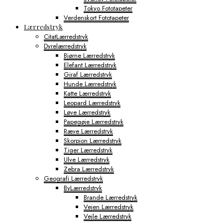
Tokyo Fototapeter
Verdenskort Fototapeter
Lærredstryk
CitatLærredstryk
Dyrelærredstryk
Bjørne Lærredstryk
Elefant Lærredstryk
Giraf Lærredstryk
Hunde Lærredstryk
Katte Lærredstryk
Leopard Lærredstryk
Løve Lærredstryk
Papegøje Lærredstryk
Ræve Lærredstryk
Skorpion Lærredstryk
Tiger Lærredstryk
Ulve Lærredstryk
Zebra Lærredstryk
Geografi Lærredstryk
ByLærredstryk
Brande Lærredstryk
Vejen Lærredstryk
Vejle Lærredstryk