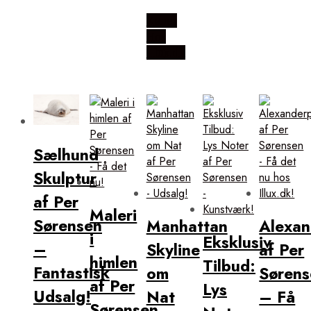
Købes
Hos
Illux.dk
Sælhund
Skulptur
af Per
Maleri
Sørensen
Manhattan
Alexan
i
Eksklusiv
–
Skyline
af Per
himlen
Tilbud:
Fantastisk
om
Sørens
af Per
Lys
Udsalg!
Nat
– Få
Sørensen