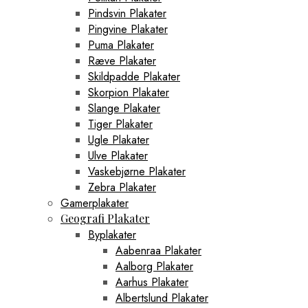
Pindsvin Plakater
Pingvine Plakater
Puma Plakater
Ræve Plakater
Skildpadde Plakater
Skorpion Plakater
Slange Plakater
Tiger Plakater
Ugle Plakater
Ulve Plakater
Vaskebjørne Plakater
Zebra Plakater
Gamerplakater
Geografi Plakater
Byplakater
Aabenraa Plakater
Aalborg Plakater
Aarhus Plakater
Albertslund Plakater