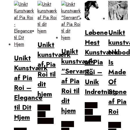
popularitet
Løbene
Unikt
Hest
kunstv
Unikt
Unikt
Kunstværk
Nobod
kunstværk
Unikt
kunstværk
af Pia
Is
af Pia
Kunstværk
“Servant”
Roi –
Made
Roi til
af Pia
af Pia
Unik
Of
dit
Roi –
Roi til
Indretning
Stone
hjem
Elegance
dit
af Pia
Købes
til Dit
Købes
hjem
Roi
Hos
Hos
Hjem
Illux.dk
Illux.dk
Købes
Købes