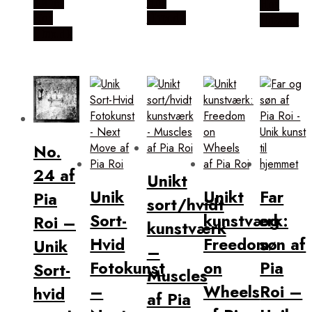
Købes
Hos
Hos
Hos
Illux.dk
Illux.dk
Illux.dk
No.
24 af
Unikt
Unik
Unikt
Far
Pia
sort/hvidt
Sort-
kunstværk:
og
Roi –
kunstværk
Hvid
Freedom
søn af
Unik
–
Fotokunst
on
Pia
Sort-
Muscles
–
Wheels
Roi –
hvid
af Pia