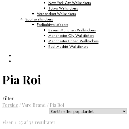
New York City Wallstickers
Tokyo Wallstickers
Verdenskort Wallstickers
Sportswallstickers
Fodboldwallstickers
Bayern München Wallstickers
Manchester City Wallstickers
Manchester United Wallstickers
Real Madrid Wallstickers
Pia Roi
Filter
Forside
/
Vare Brand
/
Pia Roi
Sorteret
Viser 1–25 af 32 resultater
efter