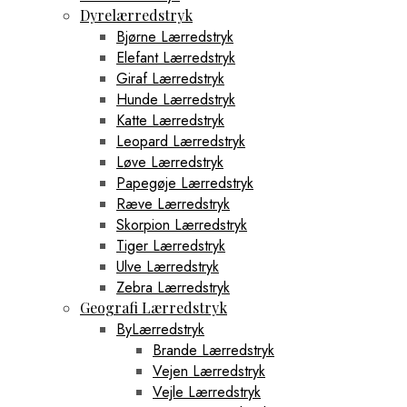
Dyrelærredstryk
Bjørne Lærredstryk
Elefant Lærredstryk
Giraf Lærredstryk
Hunde Lærredstryk
Katte Lærredstryk
Leopard Lærredstryk
Løve Lærredstryk
Papegøje Lærredstryk
Ræve Lærredstryk
Skorpion Lærredstryk
Tiger Lærredstryk
Ulve Lærredstryk
Zebra Lærredstryk
Geografi Lærredstryk
ByLærredstryk
Brande Lærredstryk
Vejen Lærredstryk
Vejle Lærredstryk