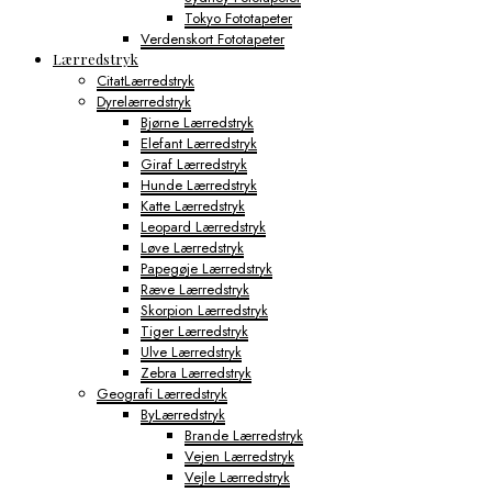
Tokyo Fototapeter
Verdenskort Fototapeter
Lærredstryk
CitatLærredstryk
Dyrelærredstryk
Bjørne Lærredstryk
Elefant Lærredstryk
Giraf Lærredstryk
Hunde Lærredstryk
Katte Lærredstryk
Leopard Lærredstryk
Løve Lærredstryk
Papegøje Lærredstryk
Ræve Lærredstryk
Skorpion Lærredstryk
Tiger Lærredstryk
Ulve Lærredstryk
Zebra Lærredstryk
Geografi Lærredstryk
ByLærredstryk
Brande Lærredstryk
Vejen Lærredstryk
Vejle Lærredstryk