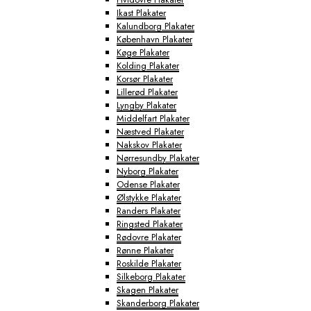
Ikast Plakater
Kalundborg Plakater
København Plakater
Køge Plakater
Kolding Plakater
Korsør Plakater
Lillerød Plakater
Lyngby Plakater
Middelfart Plakater
Næstved Plakater
Nakskov Plakater
Nørresundby Plakater
Nyborg Plakater
Odense Plakater
Ølstykke Plakater
Randers Plakater
Ringsted Plakater
Rødovre Plakater
Rønne Plakater
Roskilde Plakater
Silkeborg Plakater
Skagen Plakater
Skanderborg Plakater