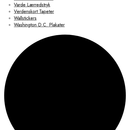
Varde Lærredstryk
Verdenskort Tapeter
Wallstickers
Washington D.C. Plakater