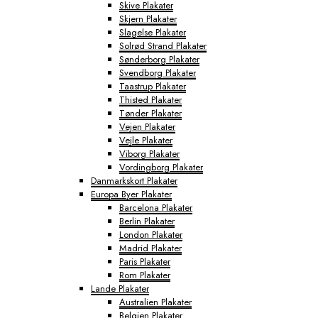
Skive Plakater
Skjern Plakater
Slagelse Plakater
Solrød Strand Plakater
Sønderborg Plakater
Svendborg Plakater
Taastrup Plakater
Thisted Plakater
Tønder Plakater
Vejen Plakater
Vejle Plakater
Viborg Plakater
Vordingborg Plakater
Danmarkskort Plakater
Europa Byer Plakater
Barcelona Plakater
Berlin Plakater
London Plakater
Madrid Plakater
Paris Plakater
Rom Plakater
Lande Plakater
Australien Plakater
Belgien Plakater