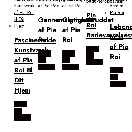
Pia
Gennemsigtighed
Gennembruddet
Roi
Løben
af Pia
af Pia
Badeværelses
hest
Roi
Roi
Fascinerende
af Pia
Kunstværk
Købes
Købes
Købes
Roi
Hos
af Pia
Hos
Hos
Illux.dk
Illux.dk
Illux.dk
Roi til
Købes
Hos
Dit
Illux.dk
Hjem
Købes
Hos
Illux.dk