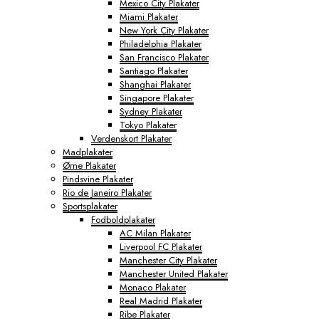
Mexico City Plakater
Miami Plakater
New York City Plakater
Philadelphia Plakater
San Francisco Plakater
Santiago Plakater
Shanghai Plakater
Singapore Plakater
Sydney Plakater
Tokyo Plakater
Verdenskort Plakater
Madplakater
Ørne Plakater
Pindsvine Plakater
Rio de Janeiro Plakater
Sportsplakater
Fodboldplakater
AC Milan Plakater
Liverpool FC Plakater
Manchester City Plakater
Manchester United Plakater
Monaco Plakater
Real Madrid Plakater
Ribe Plakater