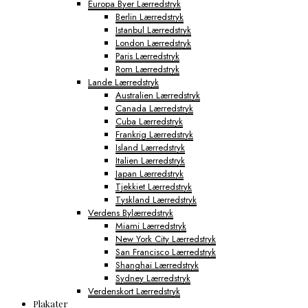
Europa Byer Lærredstryk
Berlin Lærredstryk
Istanbul Lærredstryk
London Lærredstryk
Paris Lærredstryk
Rom Lærredstryk
Lande Lærredstryk
Australien Lærredstryk
Canada Lærredstryk
Cuba Lærredstryk
Frankrig Lærredstryk
Island Lærredstryk
Italien Lærredstryk
Japan Lærredstryk
Tjekkiet Lærredstryk
Tyskland Lærredstryk
Verdens Bylærredstryk
Miami Lærredstryk
New York City Lærredstryk
San Francisco Lærredstryk
Shanghai Lærredstryk
Sydney Lærredstryk
Verdenskort Lærredstryk
Plakater