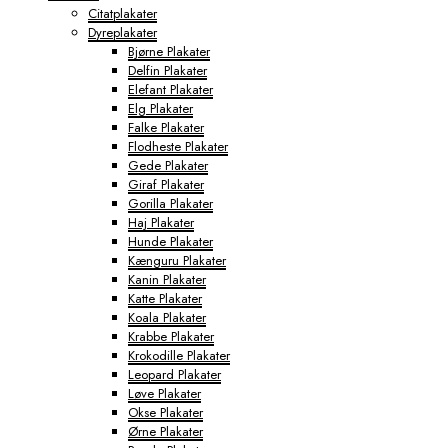
Citatplakater
Dyreplakater
Bjørne Plakater
Delfin Plakater
Elefant Plakater
Elg Plakater
Falke Plakater
Flodheste Plakater
Gede Plakater
Giraf Plakater
Gorilla Plakater
Haj Plakater
Hunde Plakater
Kænguru Plakater
Kanin Plakater
Katte Plakater
Koala Plakater
Krabbe Plakater
Krokodille Plakater
Leopard Plakater
Løve Plakater
Okse Plakater
Ørne Plakater