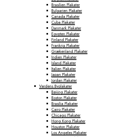
Brasilien Plakater
Bulgarien Plakater
Canada Plakater
Cuba Plakater
Danmark Plakater
Egypten Plakater
Finland Plakater
Frankrig Plakater
Grækenland Plakater
Indien Plakater
Island Plakater
Italien Plakater
Japan Plakater
Jordan Plakater
Verdens Byplakater
Beijing Plakater
Boston Plakater
Brasilia Plakater
Cairo Plakater
Chicago Plakater
Hong Kong Plakater
Houston Plakater
Los Angeles Plakater