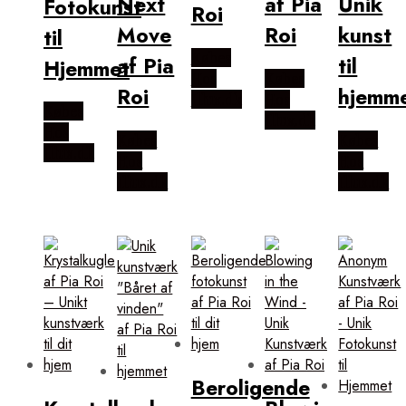
Next
af Pia
Unik
Fotokunst
Roi
Move
Roi
kunst
til
Købes
af Pia
til
Hjemmet
Hos
Købes
Roi
hjemm
Illux.dk
Hos
Købes
Illux.dk
Hos
Købes
Købes
Illux.dk
Hos
Hos
Illux.dk
Illux.dk
Beroligende