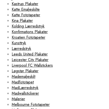
Kastrup Plakater
Katte Emaljeskilte
Katte Fototapeter
Kina Plakater
Kolding Lærredstryk
Konfirmations Plakater
Kroatien Fototapeter
Kunsttryk
Lærredstryk
Leeds United Plakater
Leicester City Plakater
Liverpool FC Wallstickers
Løgstør Plakater
Mademaljeskilt
Madfototapet
MadLærredstryk
Madwallstickerer
Malerier
Melbourne Fototapeter