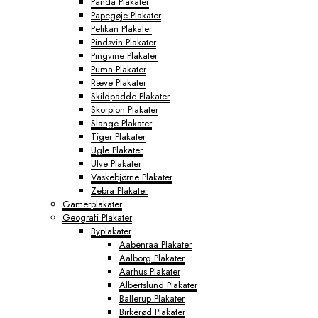
Panda Plakater
Papegøje Plakater
Pelikan Plakater
Pindsvin Plakater
Pingvine Plakater
Puma Plakater
Ræve Plakater
Skildpadde Plakater
Skorpion Plakater
Slange Plakater
Tiger Plakater
Ugle Plakater
Ulve Plakater
Vaskebjørne Plakater
Zebra Plakater
Gamerplakater
Geografi Plakater
Byplakater
Aabenraa Plakater
Aalborg Plakater
Aarhus Plakater
Albertslund Plakater
Ballerup Plakater
Birkerød Plakater