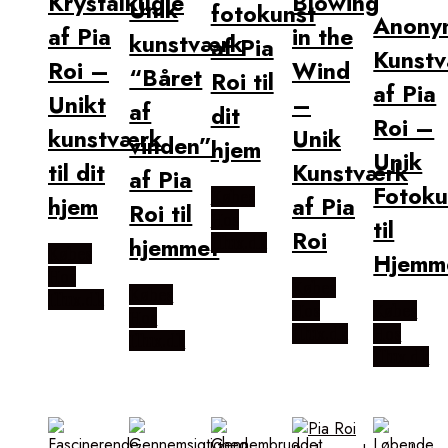
Krystalkugle
Blowing
Unik
fotokunst
Anony
af Pia
in the
kunstværk
af Pia
Kunst
Roi –
Wind
“Båret
Roi til
af Pia
Unikt
–
af
dit
Roi –
kunstværk
Unik
vinden”
hjem
Unik
til dit
Kunstværk
af Pia
Fotoku
Købes
hjem
af Pia
Roi til
Hos
til
Roi
hjemmet
Illux.dk
Købes
Hjemm
Hos
Købes
Købes
Illux.dk
Hos
Købes
Hos
Illux.dk
Hos
Illux.dk
Illux.dk