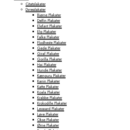
Citatplakater
Dyreplakater
Bjørne Plakater
Delfin Plakater
Elefant Plakater
Elg Plakater
Falke Plakater
Flodheste Plakater
Gede Plakater
Giraf Plakater
Gorilla Plakater
Haj Plakater
Hunde Plakater
Kænguru Plakater
Kanin Plakater
Katte Plakater
Koala Plakater
Krabbe Plakater
Krokodille Plakater
Leopard Plakater
Løve Plakater
Okse Plakater
Ørne Plakater