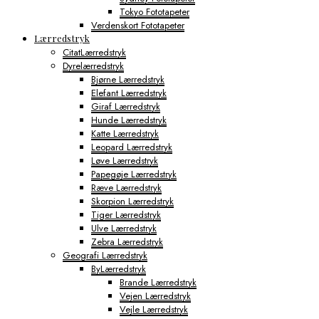
Tokyo Fototapeter
Verdenskort Fototapeter
Lærredstryk
CitatLærredstryk
Dyrelærredstryk
Bjørne Lærredstryk
Elefant Lærredstryk
Giraf Lærredstryk
Hunde Lærredstryk
Katte Lærredstryk
Leopard Lærredstryk
Løve Lærredstryk
Papegøje Lærredstryk
Ræve Lærredstryk
Skorpion Lærredstryk
Tiger Lærredstryk
Ulve Lærredstryk
Zebra Lærredstryk
Geografi Lærredstryk
ByLærredstryk
Brande Lærredstryk
Vejen Lærredstryk
Vejle Lærredstryk