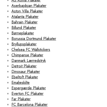
AS Roma Plakater
Aserbajdsjan Plakater
Aston Villa Plakater
Atalanta Plakater
Bahrain Plakater
Billund Plakater
Børneplakater
Borussia Dortmund Plakater
Bryllupsplakater
Chelsea FC Wallstickers
Chimpanse Plakater
Danmark Lærredstryk
Detroit Plakater
Dinosaur Plakater
Ebeltoft Plakater
Emaljeskilte
Espergærde Plakater
Everton FC Plakater
Far Plakater
FC Barcelona Plakater