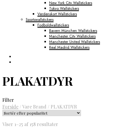
New York City Wallstickers
Tokyo Wallstickers
Verdenskort Wallstickers
Sportswallstickers
Fodboldwallstickers
Bayern München Wallstickers
Manchester City Wallstickers
Manchester United Wallstickers
Real Madrid Wallstickers
PLAKATDYR
Filter
Forside
/
Vare Brand
/
PLAKATDYR
Sorteret
Viser 1–25 af 158 resultater
efter