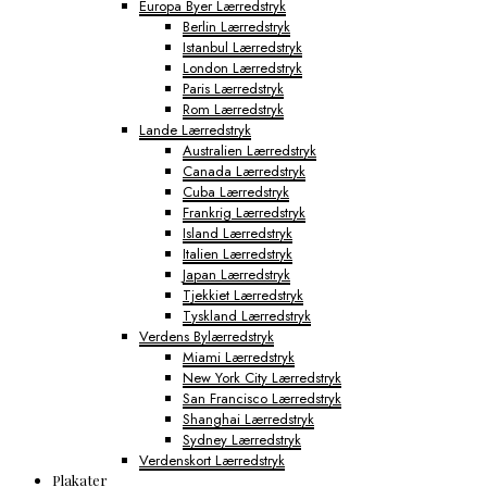
Europa Byer Lærredstryk
Berlin Lærredstryk
Istanbul Lærredstryk
London Lærredstryk
Paris Lærredstryk
Rom Lærredstryk
Lande Lærredstryk
Australien Lærredstryk
Canada Lærredstryk
Cuba Lærredstryk
Frankrig Lærredstryk
Island Lærredstryk
Italien Lærredstryk
Japan Lærredstryk
Tjekkiet Lærredstryk
Tyskland Lærredstryk
Verdens Bylærredstryk
Miami Lærredstryk
New York City Lærredstryk
San Francisco Lærredstryk
Shanghai Lærredstryk
Sydney Lærredstryk
Verdenskort Lærredstryk
Plakater