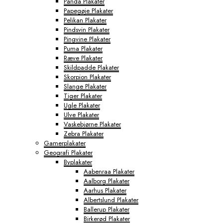
Panda Plakater
Papegøje Plakater
Pelikan Plakater
Pindsvin Plakater
Pingvine Plakater
Puma Plakater
Ræve Plakater
Skildpadde Plakater
Skorpion Plakater
Slange Plakater
Tiger Plakater
Ugle Plakater
Ulve Plakater
Vaskebjørne Plakater
Zebra Plakater
Gamerplakater
Geografi Plakater
Byplakater
Aabenraa Plakater
Aalborg Plakater
Aarhus Plakater
Albertslund Plakater
Ballerup Plakater
Birkerød Plakater