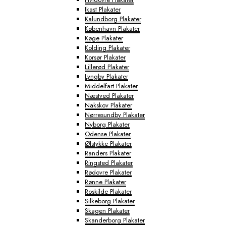
Ikast Plakater
Kalundborg Plakater
København Plakater
Køge Plakater
Kolding Plakater
Korsør Plakater
Lillerød Plakater
Lyngby Plakater
Middelfart Plakater
Næstved Plakater
Nakskov Plakater
Nørresundby Plakater
Nyborg Plakater
Odense Plakater
Ølstykke Plakater
Randers Plakater
Ringsted Plakater
Rødovre Plakater
Rønne Plakater
Roskilde Plakater
Silkeborg Plakater
Skagen Plakater
Skanderborg Plakater