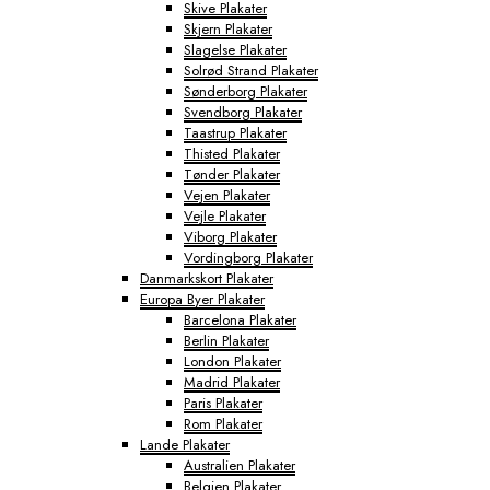
Skive Plakater
Skjern Plakater
Slagelse Plakater
Solrød Strand Plakater
Sønderborg Plakater
Svendborg Plakater
Taastrup Plakater
Thisted Plakater
Tønder Plakater
Vejen Plakater
Vejle Plakater
Viborg Plakater
Vordingborg Plakater
Danmarkskort Plakater
Europa Byer Plakater
Barcelona Plakater
Berlin Plakater
London Plakater
Madrid Plakater
Paris Plakater
Rom Plakater
Lande Plakater
Australien Plakater
Belgien Plakater