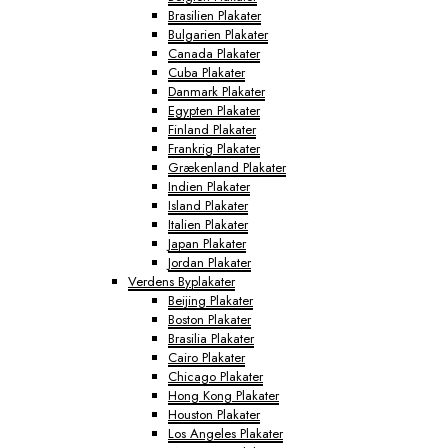
Brasilien Plakater
Bulgarien Plakater
Canada Plakater
Cuba Plakater
Danmark Plakater
Egypten Plakater
Finland Plakater
Frankrig Plakater
Grækenland Plakater
Indien Plakater
Island Plakater
Italien Plakater
Japan Plakater
Jordan Plakater
Verdens Byplakater
Beijing Plakater
Boston Plakater
Brasilia Plakater
Cairo Plakater
Chicago Plakater
Hong Kong Plakater
Houston Plakater
Los Angeles Plakater