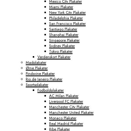
Mexico City Plakater
Miami Plakater
New York City Plakater
Philadelphia Plakater
San Francisco Plakater
Santiago Plakater
Shanghai Plakater
Singapore Plakater
Sydney Plakater
Tokyo Plakater
Verdenskort Plakater
Madplakater
Ørne Plakater
Pindsvine Plakater
Rio de Janeiro Plakater
Sportsplakater
Fodboldplakater
AC Milan Plakater
Liverpool FC Plakater
Manchester City Plakater
Manchester United Plakater
Monaco Plakater
Real Madrid Plakater
Ribe Plakater