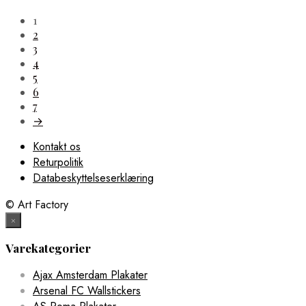
1
2
3
4
5
6
7
→
Kontakt os
Returpolitik
Databeskyttelseserklæring
© Art Factory
×
Varekategorier
Ajax Amsterdam Plakater
Arsenal FC Wallstickers