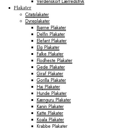
Verdenskort Lærredstryk
Plakater
Citatplakater
Dyreplakater
Bjørne Plakater
Delfin Plakater
Elefant Plakater
Elg Plakater
Falke Plakater
Flodheste Plakater
Gede Plakater
Giraf Plakater
Gorilla Plakater
Haj Plakater
Hunde Plakater
Kænguru Plakater
Kanin Plakater
Katte Plakater
Koala Plakater
Krabbe Plakater