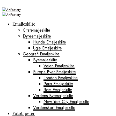
Emaljeskilte
Citatemaljeskilte
Dyreemaljeskilte
Hunde Emaljeskilte
Ugle Emaljeskilte
Geografi Emaljeskilte
Byemaljeskilte
Vejen Emaljeskilte
Europa Byer Emaljeskilte
London Emaljeskilte
Paris Emaljeskilte
Rom Emaljeskilte
Verdens Byemaljeskilte
New York City Emaljeskilte
Verdenskort Emaljeskilte
Fototapeter