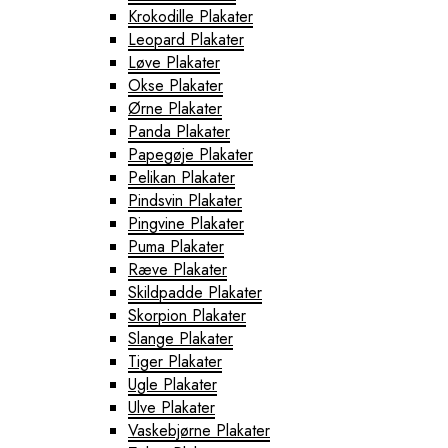
Krokodille Plakater
Leopard Plakater
Løve Plakater
Okse Plakater
Ørne Plakater
Panda Plakater
Papegøje Plakater
Pelikan Plakater
Pindsvin Plakater
Pingvine Plakater
Puma Plakater
Ræve Plakater
Skildpadde Plakater
Skorpion Plakater
Slange Plakater
Tiger Plakater
Ugle Plakater
Ulve Plakater
Vaskebjørne Plakater