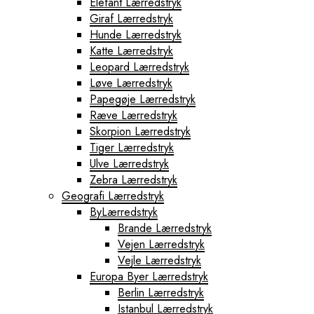
Elefant Lærredstryk
Giraf Lærredstryk
Hunde Lærredstryk
Katte Lærredstryk
Leopard Lærredstryk
Løve Lærredstryk
Papegøje Lærredstryk
Ræve Lærredstryk
Skorpion Lærredstryk
Tiger Lærredstryk
Ulve Lærredstryk
Zebra Lærredstryk
Geografi Lærredstryk
ByLærredstryk
Brande Lærredstryk
Vejen Lærredstryk
Vejle Lærredstryk
Europa Byer Lærredstryk
Berlin Lærredstryk
Istanbul Lærredstryk