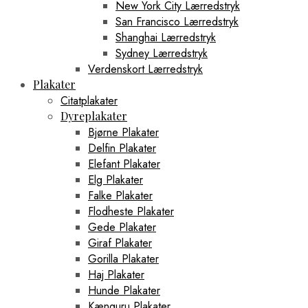
New York City Lærredstryk
San Francisco Lærredstryk
Shanghai Lærredstryk
Sydney Lærredstryk
Verdenskort Lærredstryk
Plakater
Citatplakater
Dyreplakater
Bjørne Plakater
Delfin Plakater
Elefant Plakater
Elg Plakater
Falke Plakater
Flodheste Plakater
Gede Plakater
Giraf Plakater
Gorilla Plakater
Haj Plakater
Hunde Plakater
Kænguru Plakater