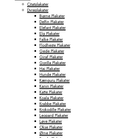
Citatplakater
Dyreplakater
Bjørne Plakater
Delfin Plakater
Elefant Plakater
Elg Plakater
Falke Plakater
Flodheste Plakater
Gede Plakater
Giraf Plakater
Gorilla Plakater
Haj Plakater
Hunde Plakater
Kænguru Plakater
Kanin Plakater
Katte Plakater
Koala Plakater
Krabbe Plakater
Krokodille Plakater
Leopard Plakater
Løve Plakater
Okse Plakater
Ørne Plakater