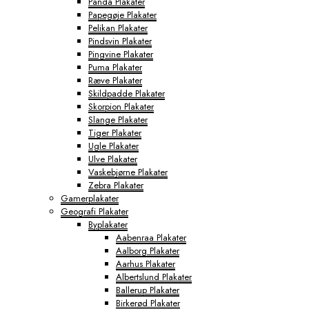
Panda Plakater
Papegøje Plakater
Pelikan Plakater
Pindsvin Plakater
Pingvine Plakater
Puma Plakater
Ræve Plakater
Skildpadde Plakater
Skorpion Plakater
Slange Plakater
Tiger Plakater
Ugle Plakater
Ulve Plakater
Vaskebjørne Plakater
Zebra Plakater
Gamerplakater
Geografi Plakater
Byplakater
Aabenraa Plakater
Aalborg Plakater
Aarhus Plakater
Albertslund Plakater
Ballerup Plakater
Birkerød Plakater