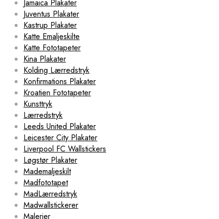
Jamaica Plakater
Juventus Plakater
Kastrup Plakater
Katte Emaljeskilte
Katte Fototapeter
Kina Plakater
Kolding Lærredstryk
Konfirmations Plakater
Kroatien Fototapeter
Kunsttryk
Lærredstryk
Leeds United Plakater
Leicester City Plakater
Liverpool FC Wallstickers
Løgstør Plakater
Mademaljeskilt
Madfototapet
MadLærredstryk
Madwallstickerer
Malerier