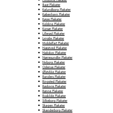
Ikast Plakater
Kalundborg Plakater
København Plakater
Køge Plakater
Kolding Plakater
Korsør Plakater
Lillerød Plakater
Lyngby Plakater
Middelfart Plakater
Næstved Plakater
Nakskov Plakater
Nørresundby Plakater
Nyborg Plakater
Odense Plakater
Ølstykke Plakater
Randers Plakater
Ringsted Plakater
Rødovre Plakater
Rønne Plakater
Roskilde Plakater
Silkeborg Plakater
Skagen Plakater
Skanderborg Plakater