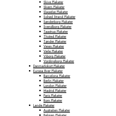
Skive Plakater
Skjern Plakater
Slagelse Plakater
Solrød Strand Plakater
Sønderborg Plakater
Svendborg Plakater
Taastrup Plakater
Thisted Plakater
Tønder Plakater
Vejen Plakater
Vejle Plakater
Viborg Plakater
Vordingborg Plakater
Danmarkskort Plakater
Europa Byer Plakater
Barcelona Plakater
Berlin Plakater
London Plakater
Madrid Plakater
Paris Plakater
Rom Plakater
Lande Plakater
Australien Plakater
Belgien Plakater