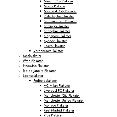
Mexico City Plakater
Miami Plakater
New York City Plakater
Philadelphia Plakater
San Francisco Plakater
Santiago Plakater
Shanghai Plakater
Singapore Plakater
Sydney Plakater
Tokyo Plakater
Verdenskort Plakater
Madplakater
Ørne Plakater
Pindsvine Plakater
Rio de Janeiro Plakater
Sportsplakater
Fodboldplakater
AC Milan Plakater
Liverpool FC Plakater
Manchester City Plakater
Manchester United Plakater
Monaco Plakater
Real Madrid Plakater
Ribe Plakater