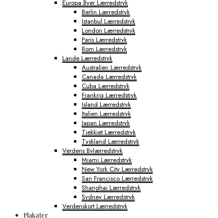
Europa Byer Lærredstryk
Berlin Lærredstryk
Istanbul Lærredstryk
London Lærredstryk
Paris Lærredstryk
Rom Lærredstryk
Lande Lærredstryk
Australien Lærredstryk
Canada Lærredstryk
Cuba Lærredstryk
Frankrig Lærredstryk
Island Lærredstryk
Italien Lærredstryk
Japan Lærredstryk
Tjekkiet Lærredstryk
Tyskland Lærredstryk
Verdens Bylærredstryk
Miami Lærredstryk
New York City Lærredstryk
San Francisco Lærredstryk
Shanghai Lærredstryk
Sydney Lærredstryk
Verdenskort Lærredstryk
Plakater