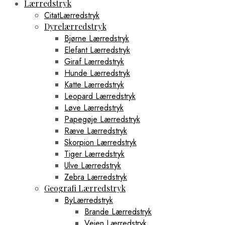
Lærredstryk
CitatLærredstryk
Dyrelærredstryk
Bjørne Lærredstryk
Elefant Lærredstryk
Giraf Lærredstryk
Hunde Lærredstryk
Katte Lærredstryk
Leopard Lærredstryk
Løve Lærredstryk
Papegøje Lærredstryk
Ræve Lærredstryk
Skorpion Lærredstryk
Tiger Lærredstryk
Ulve Lærredstryk
Zebra Lærredstryk
Geografi Lærredstryk
ByLærredstryk
Brande Lærredstryk
Vejen Lærredstryk