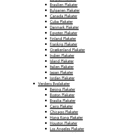
Brasilien Plakater
Bulgarien Plakater
Canada Plakater
Cuba Plakater
Danmark Plakater
Egypten Plakater
Finland Plakater
Frankrig Plakater
Grækenland Plakater
Indien Plakater
Island Plakater
Italien Plakater
Japan Plakater
Jordan Plakater
Verdens Byplakater
Beijing Plakater
Boston Plakater
Brasilia Plakater
Cairo Plakater
Chicago Plakater
Hong Kong Plakater
Houston Plakater
Los Angeles Plakater