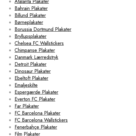
Atalanta Plakater
Bahrain Plakater
Billund Plakater
Børneplakater
Borussia Dortmund Plakater
Bryllupsplakater
Chelsea FC Wallstickers
Chimpanse Plakater
Danmark Lærredstryk
Detroit Plakater
Dinosaur Plakater
Ebeltoft Plakater
Emaljeskilte
Espergærde Plakater
Everton FC Plakater
Far Plakater
FC Barcelona Plakater
FC Barcelona Wallstickers
Fenerbahçe Plakater
Film Plakater