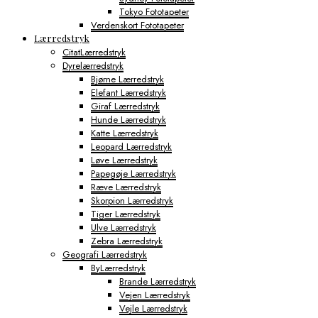
Tokyo Fototapeter
Verdenskort Fototapeter
Lærredstryk
CitatLærredstryk
Dyrelærredstryk
Bjørne Lærredstryk
Elefant Lærredstryk
Giraf Lærredstryk
Hunde Lærredstryk
Katte Lærredstryk
Leopard Lærredstryk
Løve Lærredstryk
Papegøje Lærredstryk
Ræve Lærredstryk
Skorpion Lærredstryk
Tiger Lærredstryk
Ulve Lærredstryk
Zebra Lærredstryk
Geografi Lærredstryk
ByLærredstryk
Brande Lærredstryk
Vejen Lærredstryk
Vejle Lærredstryk