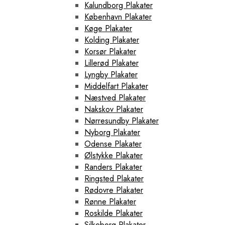
Kalundborg Plakater
København Plakater
Køge Plakater
Kolding Plakater
Korsør Plakater
Lillerød Plakater
Lyngby Plakater
Middelfart Plakater
Næstved Plakater
Nakskov Plakater
Nørresundby Plakater
Nyborg Plakater
Odense Plakater
Ølstykke Plakater
Randers Plakater
Ringsted Plakater
Rødovre Plakater
Rønne Plakater
Roskilde Plakater
Silkeborg Plakater