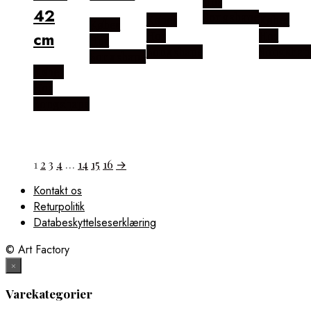
Hos
42
Songshape
Købes
Købes
Købes
cm
Hos
Hos
Hos
Songshape
Songshap
Songshape
Købes
Hos
Songshape
1
2
3
4
…
14
15
16
→
Kontakt os
Returpolitik
Databeskyttelseserklæring
© Art Factory
×
Varekategorier