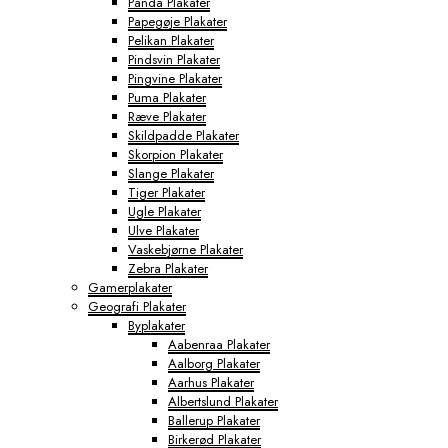
Panda Plakater
Papegøje Plakater
Pelikan Plakater
Pindsvin Plakater
Pingvine Plakater
Puma Plakater
Ræve Plakater
Skildpadde Plakater
Skorpion Plakater
Slange Plakater
Tiger Plakater
Ugle Plakater
Ulve Plakater
Vaskebjørne Plakater
Zebra Plakater
Gamerplakater
Geografi Plakater
Byplakater
Aabenraa Plakater
Aalborg Plakater
Aarhus Plakater
Albertslund Plakater
Ballerup Plakater
Birkerød Plakater