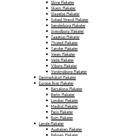
Skive Plakater
Skjern Plakater
Slagelse Plakater
Solrød Strand Plakater
Sønderborg Plakater
Svendborg Plakater
Taastrup Plakater
Thisted Plakater
Tønder Plakater
Vejen Plakater
Vejle Plakater
Viborg Plakater
Vordingborg Plakater
Danmarkskort Plakater
Europa Byer Plakater
Barcelona Plakater
Berlin Plakater
London Plakater
Madrid Plakater
Paris Plakater
Rom Plakater
Lande Plakater
Australien Plakater
Belgien Plakater