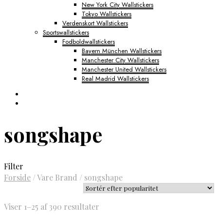
New York City Wallstickers
Tokyo Wallstickers
Verdenskort Wallstickers
Sportswallstickers
Fodboldwallstickers
Bayern München Wallstickers
Manchester City Wallstickers
Manchester United Wallstickers
Real Madrid Wallstickers
songshape
Filter
Forside
/
Vare Brand
/
songshape
Sorteret
Viser 1–25 af 390 resultater
efter