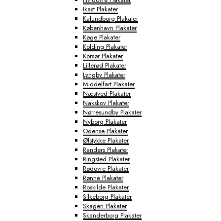
Ikast Plakater
Kalundborg Plakater
København Plakater
Køge Plakater
Kolding Plakater
Korsør Plakater
Lillerød Plakater
Lyngby Plakater
Middelfart Plakater
Næstved Plakater
Nakskov Plakater
Nørresundby Plakater
Nyborg Plakater
Odense Plakater
Ølstykke Plakater
Randers Plakater
Ringsted Plakater
Rødovre Plakater
Rønne Plakater
Roskilde Plakater
Silkeborg Plakater
Skagen Plakater
Skanderborg Plakater