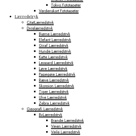
Tokyo Fototapeter
Verdenskort Fototapeter
Lærredstryk
CitatLærredstryk
Dyrelærredstryk
Bjørne Lærredstryk
Elefant Lærredstryk
Giraf Lærredstryk
Hunde Lærredstryk
Katte Lærredstryk
Leopard Lærredstryk
Løve Lærredstryk
Papegøje Lærredstryk
Ræve Lærredstryk
Skorpion Lærredstryk
Tiger Lærredstryk
Ulve Lærredstryk
Zebra Lærredstryk
Geografi Lærredstryk
ByLærredstryk
Brande Lærredstryk
Vejen Lærredstryk
Vejle Lærredstryk