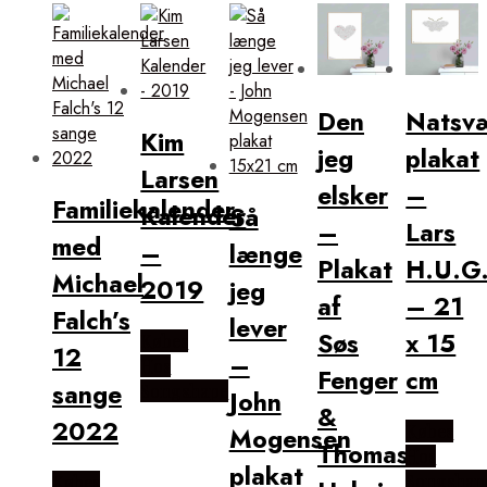
popularitet
Den
Natsv
Kim
jeg
plakat
Larsen
elsker
–
Familiekalender
Kalender
Så
–
Lars
med
–
længe
Plakat
H.U.G
Michael
2019
jeg
af
– 21
Falch’s
lever
Søs
x 15
Købes
12
–
Hos
Fenger
cm
sange
Songshape
John
&
2022
Købes
Mogensen
Thomas
Hos
plakat
Songshap
Købes