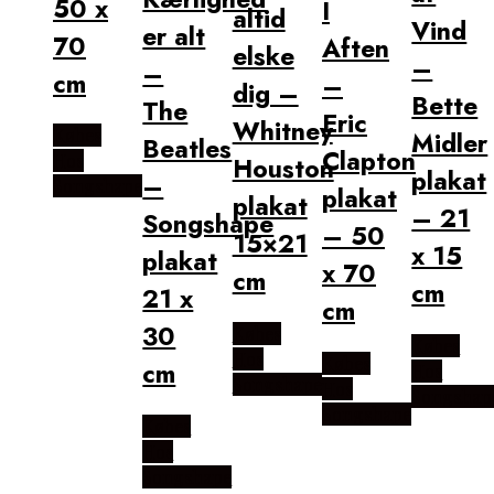
50 x
I
altid
Vind
er alt
70
Aften
elske
–
–
cm
–
dig –
Bette
The
Eric
Whitney
Købes
Midler
Beatles
Clapton
Hos
Houston
plakat
–
Songshape
plakat
plakat
– 21
Songshape
– 50
15×21
x 15
plakat
x 70
cm
cm
21 x
cm
30
Købes
Købes
Hos
Købes
cm
Hos
Songshape
Hos
Songshap
Songshape
Købes
Hos
Songshape