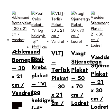
Æblemand
VLTJ
Vægt
Vædde
Poul
Børneplakat
–
Stjernetegn
Stjern
Krebs
– 30
Tørfisk
Plakat
Plakat
plakat
x 21
Plakat
– 50
– 21
– “Vi
cm /
– 30
x 70
x 30
tog
Vandret
x 21
cm /
cm /
heldigvis
cm /
Lodret
Købes
Lodret
fejl”