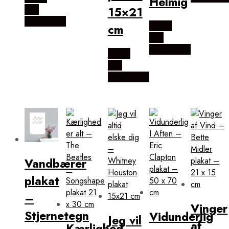
Helmig
15×21
Hos
Songshape
Købes
cm
Hos
Songshape
Købes
Hos
Songshape
Vandbærer
plakat
–
Vinger
Stjernetegn
Vidunderlig
Jeg vil
af
Kærlighed