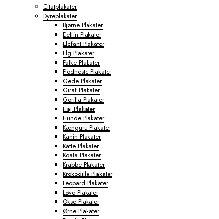
Citatplakater
Dyreplakater
Bjørne Plakater
Delfin Plakater
Elefant Plakater
Elg Plakater
Falke Plakater
Flodheste Plakater
Gede Plakater
Giraf Plakater
Gorilla Plakater
Haj Plakater
Hunde Plakater
Kænguru Plakater
Kanin Plakater
Katte Plakater
Koala Plakater
Krabbe Plakater
Krokodille Plakater
Leopard Plakater
Løve Plakater
Okse Plakater
Ørne Plakater