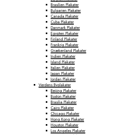
Brasilien Plakater
Bulgarien Plakater
Canada Plakater
Cuba Plakater
Danmark Plakater
Egypten Plakater
Finland Plakater
Frankrig Plakater
Grækenland Plakater
Indien Plakater
Island Plakater
Italien Plakater
Japan Plakater
Jordan Plakater
Verdens Byplakater
Beijing Plakater
Boston Plakater
Brasilia Plakater
Cairo Plakater
Chicago Plakater
Hong Kong Plakater
Houston Plakater
Los Angeles Plakater