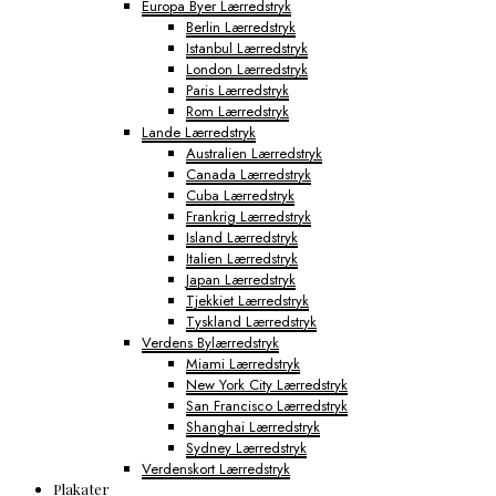
Europa Byer Lærredstryk
Berlin Lærredstryk
Istanbul Lærredstryk
London Lærredstryk
Paris Lærredstryk
Rom Lærredstryk
Lande Lærredstryk
Australien Lærredstryk
Canada Lærredstryk
Cuba Lærredstryk
Frankrig Lærredstryk
Island Lærredstryk
Italien Lærredstryk
Japan Lærredstryk
Tjekkiet Lærredstryk
Tyskland Lærredstryk
Verdens Bylærredstryk
Miami Lærredstryk
New York City Lærredstryk
San Francisco Lærredstryk
Shanghai Lærredstryk
Sydney Lærredstryk
Verdenskort Lærredstryk
Plakater