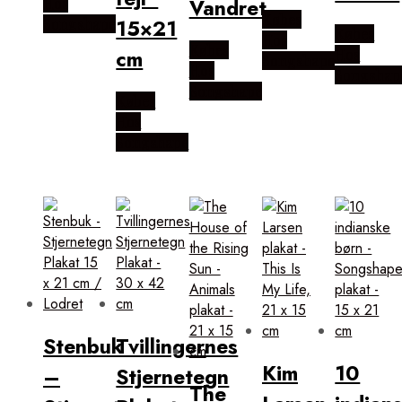
Vandret
Hos
Købes
15×21
Songshape
Købes
Hos
Købes
cm
Hos
Songshape
Hos
Songshap
Songshape
Købes
Hos
Songshape
Stenbuk
Tvillingernes
Kim
10
–
Stjernetegn
The