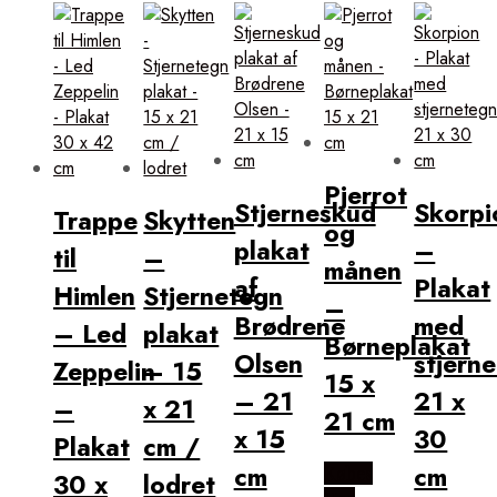
Pjerrot
Stjerneskud
Skorpi
Trappe
Skytten
og
plakat
–
til
–
månen
af
Plakat
Himlen
Stjernetegn
–
Brødrene
med
– Led
plakat
Børneplakat
Olsen
stjern
Zeppelin
– 15
15 x
– 21
21 x
–
x 21
21 cm
x 15
30
Plakat
cm /
cm
cm
Købes
30 x
lodret