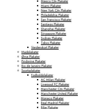
Mexico City Plakater
Miami Plakater
New York City Plakater
Philadelphia Plakater
San Francisco Plakater
Santiago Plakater
Shanghai Plakater
Singapore Plakater
Sydney Plakater
Tokyo Plakater
Verdenskort Plakater
Madplakater
Ørne Plakater
Pindsvine Plakater
Rio de Janeiro Plakater
Sportsplakater
Fodboldplakater
AC Milan Plakater
Liverpool FC Plakater
Manchester City Plakater
Manchester United Plakater
Monaco Plakater
Real Madrid Plakater
Ribe Plakater