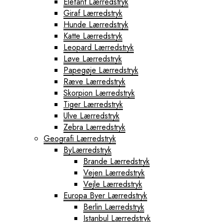
Elefant Lærredstryk
Giraf Lærredstryk
Hunde Lærredstryk
Katte Lærredstryk
Leopard Lærredstryk
Løve Lærredstryk
Papegøje Lærredstryk
Ræve Lærredstryk
Skorpion Lærredstryk
Tiger Lærredstryk
Ulve Lærredstryk
Zebra Lærredstryk
Geografi Lærredstryk
ByLærredstryk
Brande Lærredstryk
Vejen Lærredstryk
Vejle Lærredstryk
Europa Byer Lærredstryk
Berlin Lærredstryk
Istanbul Lærredstryk