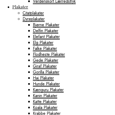
Verdenskort Lærredstryk
Plakater
Citatplakater
Dyreplakater
Bjørne Plakater
Delfin Plakater
Elefant Plakater
Elg Plakater
Falke Plakater
Flodheste Plakater
Gede Plakater
Giraf Plakater
Gorilla Plakater
Haj Plakater
Hunde Plakater
Kænguru Plakater
Kanin Plakater
Katte Plakater
Koala Plakater
Krabbe Plakater