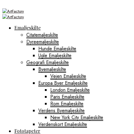
Emaljeskilte
Citatemaljeskilte
Dyreemaljeskilte
Hunde Emaljeskilte
Ugle Emaljeskilte
Geografi Emaljeskilte
Byemaljeskilte
Vejen Emaljeskilte
Europa Byer Emaljeskilte
London Emaljeskilte
Paris Emaljeskilte
Rom Emaljeskilte
Verdens Byemaljeskilte
New York City Emaljeskilte
Verdenskort Emaljeskilte
Fototapeter