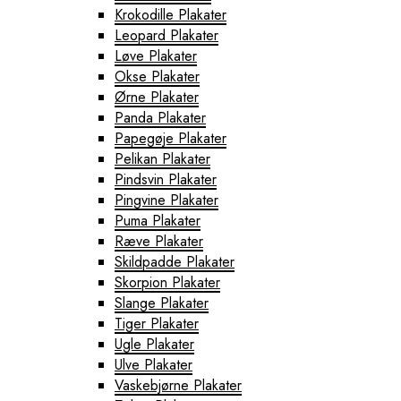
Krokodille Plakater
Leopard Plakater
Løve Plakater
Okse Plakater
Ørne Plakater
Panda Plakater
Papegøje Plakater
Pelikan Plakater
Pindsvin Plakater
Pingvine Plakater
Puma Plakater
Ræve Plakater
Skildpadde Plakater
Skorpion Plakater
Slange Plakater
Tiger Plakater
Ugle Plakater
Ulve Plakater
Vaskebjørne Plakater