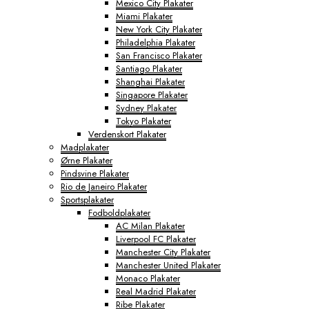
Mexico City Plakater
Miami Plakater
New York City Plakater
Philadelphia Plakater
San Francisco Plakater
Santiago Plakater
Shanghai Plakater
Singapore Plakater
Sydney Plakater
Tokyo Plakater
Verdenskort Plakater
Madplakater
Ørne Plakater
Pindsvine Plakater
Rio de Janeiro Plakater
Sportsplakater
Fodboldplakater
AC Milan Plakater
Liverpool FC Plakater
Manchester City Plakater
Manchester United Plakater
Monaco Plakater
Real Madrid Plakater
Ribe Plakater