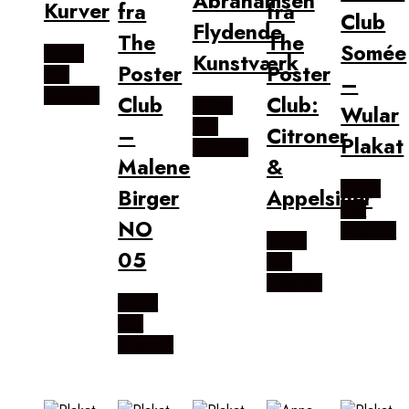
Abrahamsen
Kurver
fra
fra
Club
Flydende
The
The
Somée
Købes
Kunstværk
Poster
Poster
Hos
–
Magasin
Club
Club:
Købes
Wular
Hos
–
Citroner
Plakat
Magasin
Malene
&
Købes
Birger
Appelsiner
Hos
NO
Magasin
Købes
05
Hos
Magasin
Købes
Hos
Magasin