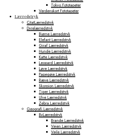
Tokyo Fototapeter
Verdenskort Fototapeter
Lærredstryk
CitatLærredstryk
Dyrelærredstryk
Bjørne Lærredstryk
Elefant Lærredstryk
Giraf Lærredstryk
Hunde Lærredstryk
Katte Lærredstryk
Leopard Lærredstryk
Løve Lærredstryk
Papegøje Lærredstryk
Ræve Lærredstryk
Skorpion Lærredstryk
Tiger Lærredstryk
Ulve Lærredstryk
Zebra Lærredstryk
Geografi Lærredstryk
ByLærredstryk
Brande Lærredstryk
Vejen Lærredstryk
Vejle Lærredstryk