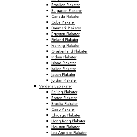
Brasilien Plakater
Bulgarien Plakater
Canada Plakater
Cuba Plakater
Danmark Plakater
Egypten Plakater
Finland Plakater
Frankrig Plakater
Grækenland Plakater
Indien Plakater
Island Plakater
Italien Plakater
Japan Plakater
Jordan Plakater
Verdens Byplakater
Beijing Plakater
Boston Plakater
Brasilia Plakater
Cairo Plakater
Chicago Plakater
Hong Kong Plakater
Houston Plakater
Los Angeles Plakater