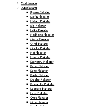
Citatplakater
Dyreplakater
Bjørne Plakater
Delfin Plakater
Elefant Plakater
Elg Plakater
Falke Plakater
Flodheste Plakater
Gede Plakater
Giraf Plakater
Gorilla Plakater
Haj Plakater
Hunde Plakater
Kænguru Plakater
Kanin Plakater
Katte Plakater
Koala Plakater
Krabbe Plakater
Krokodille Plakater
Leopard Plakater
Løve Plakater
Okse Plakater
Ørne Plakater