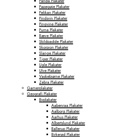
Panda Plakater
Papegøje Plakater
Pelikan Plakater
Pindsvin Plakater
Pingvine Plakater
Puma Plakater
Ræve Plakater
Skildpadde Plakater
Skorpion Plakater
Slange Plakater
Tiger Plakater
Ugle Plakater
Ulve Plakater
Vaskebjørne Plakater
Zebra Plakater
Gamerplakater
Geografi Plakater
Byplakater
Aabenraa Plakater
Aalborg Plakater
Aarhus Plakater
Albertslund Plakater
Ballerup Plakater
Birkerød Plakater