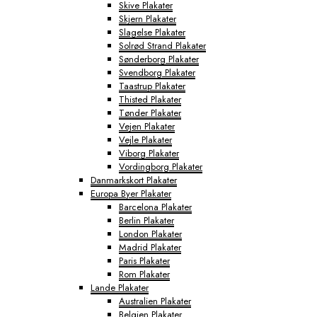
Skive Plakater
Skjern Plakater
Slagelse Plakater
Solrød Strand Plakater
Sønderborg Plakater
Svendborg Plakater
Taastrup Plakater
Thisted Plakater
Tønder Plakater
Vejen Plakater
Vejle Plakater
Viborg Plakater
Vordingborg Plakater
Danmarkskort Plakater
Europa Byer Plakater
Barcelona Plakater
Berlin Plakater
London Plakater
Madrid Plakater
Paris Plakater
Rom Plakater
Lande Plakater
Australien Plakater
Belgien Plakater