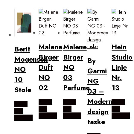
Malene
Malene
Hein
Berit
Birger
Birger
Studio
Mogensen
By
Duft
NO
Linje
NO
Garmi
NO
03
Nr.
10
NG
02
Parfume
13
Stole
03 –
Moderne
Købes
Købes
Købes
Købes
Hos
Hos
Hos
design
Hos
Magasin
Magasin
Magasin
Magasin
taske