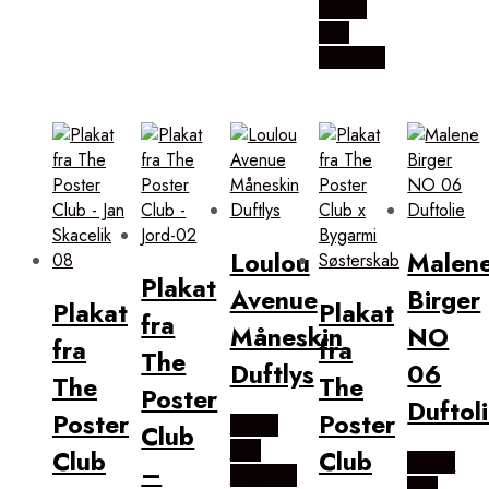
Købes
Hos
Magasin
Loulou
Malen
Plakat
Avenue
Birger
Plakat
Plakat
fra
Måneskin
NO
fra
fra
The
Duftlys
06
The
The
Poster
Duftol
Poster
Poster
Købes
Club
Hos
Club
Club
Købes
–
Magasin
Hos