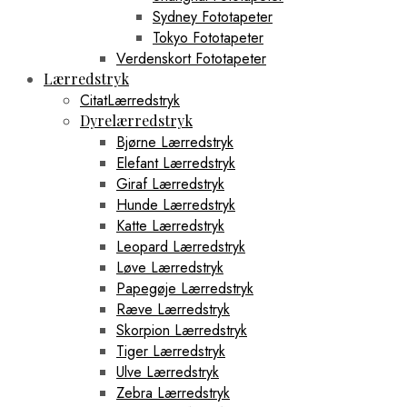
Sydney Fototapeter
Tokyo Fototapeter
Verdenskort Fototapeter
Lærredstryk
CitatLærredstryk
Dyrelærredstryk
Bjørne Lærredstryk
Elefant Lærredstryk
Giraf Lærredstryk
Hunde Lærredstryk
Katte Lærredstryk
Leopard Lærredstryk
Løve Lærredstryk
Papegøje Lærredstryk
Ræve Lærredstryk
Skorpion Lærredstryk
Tiger Lærredstryk
Ulve Lærredstryk
Zebra Lærredstryk