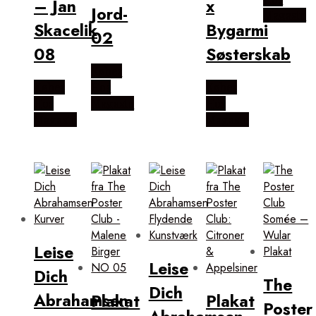
– Jan
x
Jord-
Magasin
Skacelik
Bygarmi
02
08
Søsterskab
Købes
Købes
Hos
Købes
Hos
Magasin
Hos
Magasin
Magasin
Leise
Leise
Dich
The
Dich
Abrahamsen
Plakat
Plakat
Poster