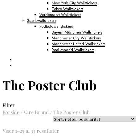
New York City Wallstickers
Tokyo Wallstickers
Verdenskort Wallstickers
Sportswallstickers
Fodboldwallstickers
Bayern München Wallstickers
Manchester City Wallstickers
Manchester United Wallstickers
Real Madrid Wallstickers
The Poster Club
Filter
Forside
/
Vare Brand
/
The Poster Club
Sorteret
Viser 1–25 af 33 resultater
efter