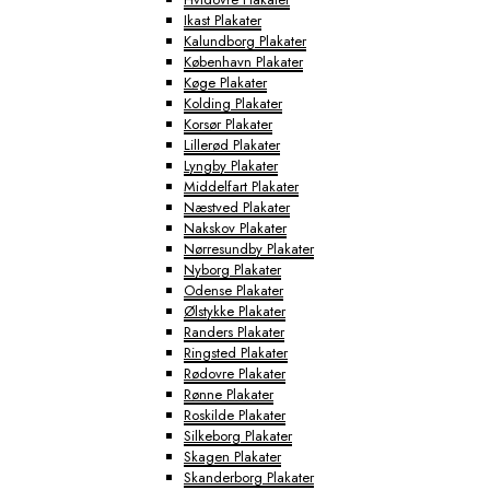
Ikast Plakater
Kalundborg Plakater
København Plakater
Køge Plakater
Kolding Plakater
Korsør Plakater
Lillerød Plakater
Lyngby Plakater
Middelfart Plakater
Næstved Plakater
Nakskov Plakater
Nørresundby Plakater
Nyborg Plakater
Odense Plakater
Ølstykke Plakater
Randers Plakater
Ringsted Plakater
Rødovre Plakater
Rønne Plakater
Roskilde Plakater
Silkeborg Plakater
Skagen Plakater
Skanderborg Plakater