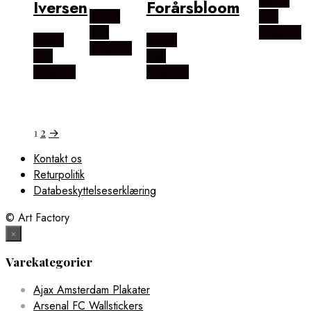
Købes
Iversen
Forårsbloom
Købes
Hos
Hos
Magasin
Købes
Købes
Magasin
Hos
Hos
Magasin
Magasin
1
2
→
Kontakt os
Returpolitik
Databeskyttelseserklæring
© Art Factory
×
Varekategorier
Ajax Amsterdam Plakater
Arsenal FC Wallstickers