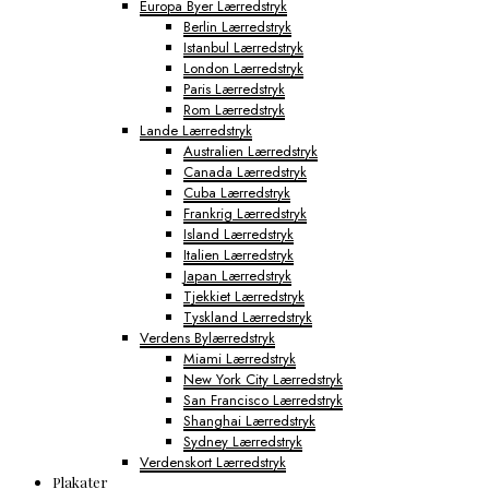
Europa Byer Lærredstryk
Berlin Lærredstryk
Istanbul Lærredstryk
London Lærredstryk
Paris Lærredstryk
Rom Lærredstryk
Lande Lærredstryk
Australien Lærredstryk
Canada Lærredstryk
Cuba Lærredstryk
Frankrig Lærredstryk
Island Lærredstryk
Italien Lærredstryk
Japan Lærredstryk
Tjekkiet Lærredstryk
Tyskland Lærredstryk
Verdens Bylærredstryk
Miami Lærredstryk
New York City Lærredstryk
San Francisco Lærredstryk
Shanghai Lærredstryk
Sydney Lærredstryk
Verdenskort Lærredstryk
Plakater