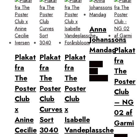
Anna
Johanssons
Mandag
Plakat
Plakat
Plakat
Plakat
fra
Købes
fra
fra
fra
The
Hos
The
The
The
Magasin
Poster
Poster
Poster
Poster
Club
Club
Club
Club
– NG
x
Curves
x
02 af
Anine
Sort
Isabelle
Garmi
Cecilie
3040
Vandeplassche