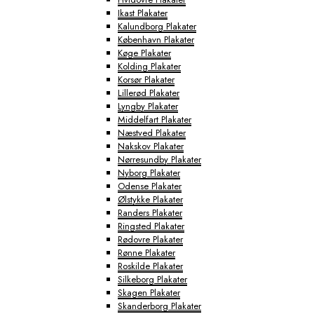
Ikast Plakater
Kalundborg Plakater
København Plakater
Køge Plakater
Kolding Plakater
Korsør Plakater
Lillerød Plakater
Lyngby Plakater
Middelfart Plakater
Næstved Plakater
Nakskov Plakater
Nørresundby Plakater
Nyborg Plakater
Odense Plakater
Ølstykke Plakater
Randers Plakater
Ringsted Plakater
Rødovre Plakater
Rønne Plakater
Roskilde Plakater
Silkeborg Plakater
Skagen Plakater
Skanderborg Plakater