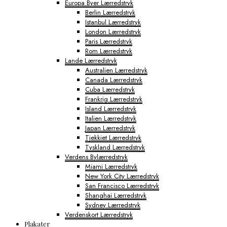
Europa Byer Lærredstryk
Berlin Lærredstryk
Istanbul Lærredstryk
London Lærredstryk
Paris Lærredstryk
Rom Lærredstryk
Lande Lærredstryk
Australien Lærredstryk
Canada Lærredstryk
Cuba Lærredstryk
Frankrig Lærredstryk
Island Lærredstryk
Italien Lærredstryk
Japan Lærredstryk
Tjekkiet Lærredstryk
Tyskland Lærredstryk
Verdens Bylærredstryk
Miami Lærredstryk
New York City Lærredstryk
San Francisco Lærredstryk
Shanghai Lærredstryk
Sydney Lærredstryk
Verdenskort Lærredstryk
Plakater