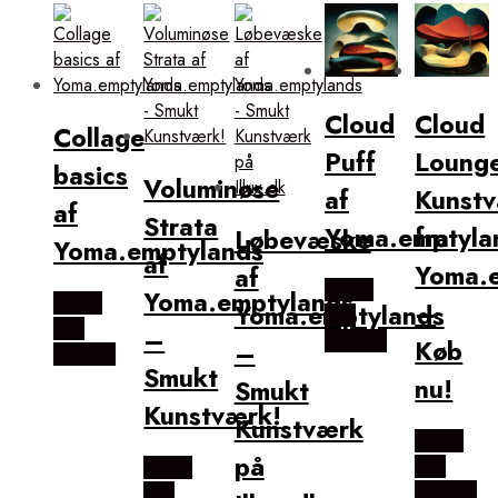
popularitet
Cloud
Cloud
Collage
Puff
Loung
basics
Voluminøse
af
Kunst
af
Strata
Yoma.emptyla
fra
Løbevæske
Yoma.emptylands
af
Yoma.
af
Købes
Yoma.emptylands
Købes
–
Yoma.emptylands
Hos
Hos
–
Illux.dk
Køb
–
Illux.dk
Smukt
nu!
Smukt
Kunstværk!
Kunstværk
Købes
på
Hos
Købes
Illux.dk
Hos