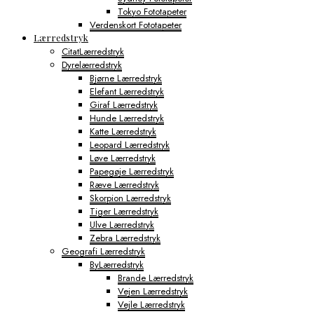
Tokyo Fototapeter
Verdenskort Fototapeter
Lærredstryk
CitatLærredstryk
Dyrelærredstryk
Bjørne Lærredstryk
Elefant Lærredstryk
Giraf Lærredstryk
Hunde Lærredstryk
Katte Lærredstryk
Leopard Lærredstryk
Løve Lærredstryk
Papegøje Lærredstryk
Ræve Lærredstryk
Skorpion Lærredstryk
Tiger Lærredstryk
Ulve Lærredstryk
Zebra Lærredstryk
Geografi Lærredstryk
ByLærredstryk
Brande Lærredstryk
Vejen Lærredstryk
Vejle Lærredstryk