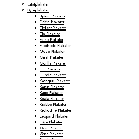
Citatplakater
Dyreplakater
Bjørne Plakater
Delfin Plakater
Elefant Plakater
Elg Plakater
Falke Plakater
Flodheste Plakater
Gede Plakater
Giraf Plakater
Gorilla Plakater
Haj Plakater
Hunde Plakater
Kænguru Plakater
Kanin Plakater
Katte Plakater
Koala Plakater
Krabbe Plakater
Krokodille Plakater
Leopard Plakater
Løve Plakater
Okse Plakater
Ørne Plakater