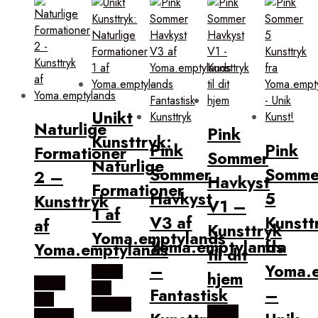
Unikt
Naturlige
Pink
Kunsttryk:
Pink
Pink
Formationer
Sommer
Naturlige
Sommer
Somme
2 –
Havkyst
Formationer
Havkyst
5
Kunsttryk
V1 –
1 af
V3 af
Kunstt
af
Kunsttryk
Yoma.emptylands
Yoma.emptylands
fra
Yoma.emptylands
til dit
–
Yoma.
Købes
hjem
Købes
Hos
Fantastisk
–
Hos
Illux.dk
Købes
Illux.dk