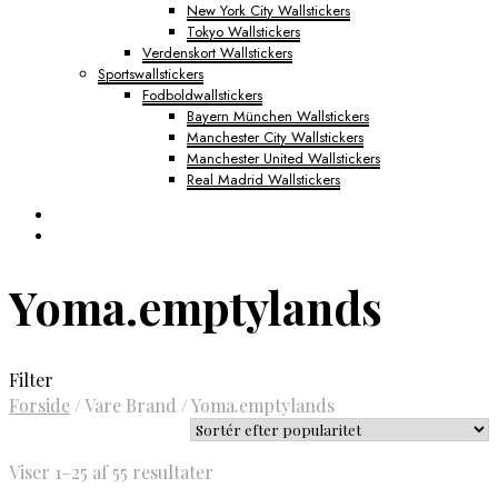
New York City Wallstickers
Tokyo Wallstickers
Verdenskort Wallstickers
Sportswallstickers
Fodboldwallstickers
Bayern München Wallstickers
Manchester City Wallstickers
Manchester United Wallstickers
Real Madrid Wallstickers
Yoma.emptylands
Filter
Forside
/
Vare Brand
/
Yoma.emptylands
Sorteret
Viser 1–25 af 55 resultater
efter