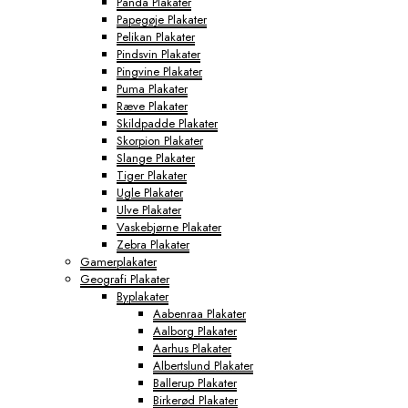
Panda Plakater
Papegøje Plakater
Pelikan Plakater
Pindsvin Plakater
Pingvine Plakater
Puma Plakater
Ræve Plakater
Skildpadde Plakater
Skorpion Plakater
Slange Plakater
Tiger Plakater
Ugle Plakater
Ulve Plakater
Vaskebjørne Plakater
Zebra Plakater
Gamerplakater
Geografi Plakater
Byplakater
Aabenraa Plakater
Aalborg Plakater
Aarhus Plakater
Albertslund Plakater
Ballerup Plakater
Birkerød Plakater