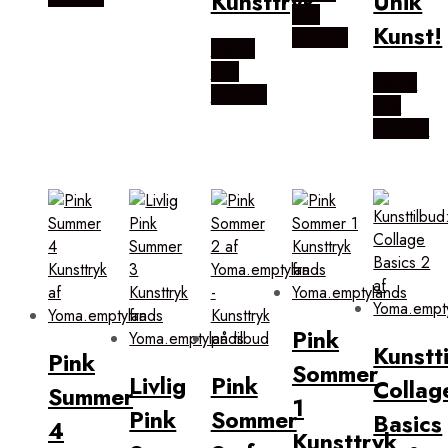
Kunsttryk
Unik
Hos
Kunst!
Illux.dk
Købes
Hos
Købes
Illux.dk
Hos
Illux.dk
Pink
Kunstt
Pink
Sommer
Livlig
Pink
Collag
Summer
1
Pink
Sommer
Basics
4
Kunsttryk