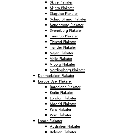
Skive Plakater
Skjern Plakater
Slagelse Plakater
Solrød Strand Plakater
Sønderborg Plakater
Svendborg Plakater
Taastrup Plakater
Thisted Plakater
Tønder Plakater
Vejen Plakater
Vejle Plakater
Viborg Plakater
Vordingborg Plakater
Danmarkskort Plakater
Europa Byer Plakater
Barcelona Plakater
Berlin Plakater
London Plakater
Madrid Plakater
Paris Plakater
Rom Plakater
Lande Plakater
Australien Plakater
Belgien Plakater