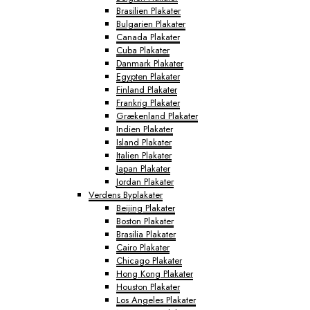
Brasilien Plakater
Bulgarien Plakater
Canada Plakater
Cuba Plakater
Danmark Plakater
Egypten Plakater
Finland Plakater
Frankrig Plakater
Grækenland Plakater
Indien Plakater
Island Plakater
Italien Plakater
Japan Plakater
Jordan Plakater
Verdens Byplakater
Beijing Plakater
Boston Plakater
Brasilia Plakater
Cairo Plakater
Chicago Plakater
Hong Kong Plakater
Houston Plakater
Los Angeles Plakater