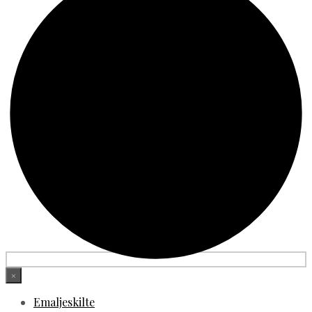
×
Emaljeskilte