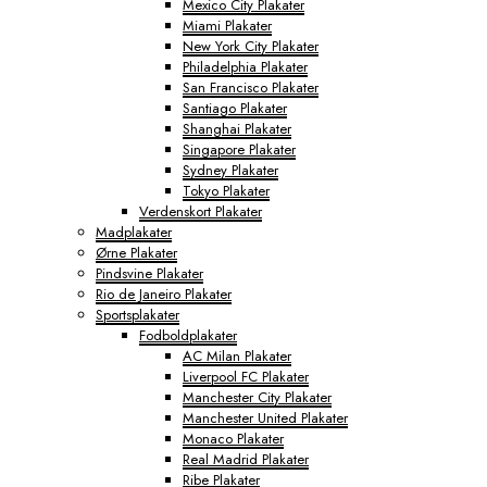
Mexico City Plakater
Miami Plakater
New York City Plakater
Philadelphia Plakater
San Francisco Plakater
Santiago Plakater
Shanghai Plakater
Singapore Plakater
Sydney Plakater
Tokyo Plakater
Verdenskort Plakater
Madplakater
Ørne Plakater
Pindsvine Plakater
Rio de Janeiro Plakater
Sportsplakater
Fodboldplakater
AC Milan Plakater
Liverpool FC Plakater
Manchester City Plakater
Manchester United Plakater
Monaco Plakater
Real Madrid Plakater
Ribe Plakater